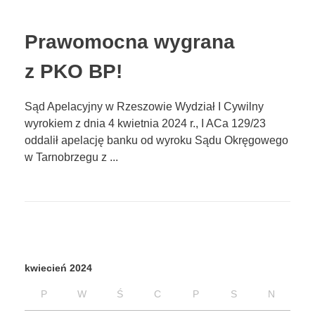
Prawomocna wygrana
z PKO BP!
Sąd Apelacyjny w Rzeszowie Wydział I Cywilny
wyrokiem z dnia 4 kwietnia 2024 r., I ACa 129/23
oddalił apelację banku od wyroku Sądu Okręgowego
w Tarnobrzegu z ...
kwiecień 2024
P
W
Ś
C
P
S
N