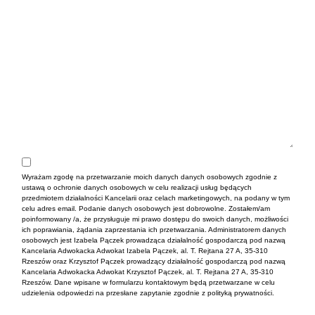
Wyrażam zgodę na przetwarzanie moich danych danych osobowych zgodnie z
ustawą o ochronie danych osobowych w celu realizacji usług będących
przedmiotem działalności Kancelarii oraz celach marketingowych, na podany w tym
celu adres email. Podanie danych osobowych jest dobrowolne. Zostałem/am
poinformowany /a, że przysługuje mi prawo dostępu do swoich danych, możliwości
ich poprawiania, żądania zaprzestania ich przetwarzania. Administratorem danych
osobowych jest Izabela Pączek prowadząca działalność gospodarczą pod nazwą
Kancelaria Adwokacka Adwokat Izabela Pączek, al. T. Rejtana 27 A, 35-310
Rzeszów oraz Krzysztof Pączek prowadzący działalność gospodarczą pod nazwą
Kancelaria Adwokacka Adwokat Krzysztof Pączek, al. T. Rejtana 27 A, 35-310
Rzeszów. Dane wpisane w formularzu kontaktowym będą przetwarzane w celu
udzielenia odpowiedzi na przesłane zapytanie zgodnie z polityką prywatności.