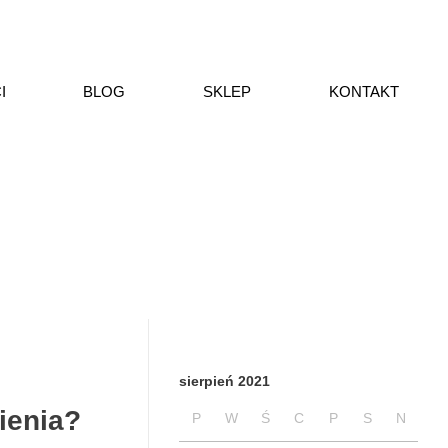
I
BLOG
SKLEP
KONTAKT
sierpień 2021
ienia?
P
W
Ś
C
P
S
N