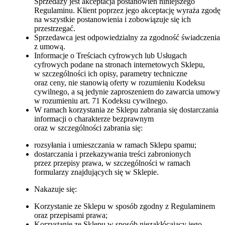
Sprzedaży jest akceptacja postanowień niniejszego
Regulaminu. Klient poprzez jego akceptację wyraża zgodę
na wszystkie postanowienia i zobowiązuje się ich
przestrzegać.
Sprzedawca jest odpowiedzialny za zgodność świadczenia
z umową.
Informacje o Treściach cyfrowych lub Usługach
cyfrowych podane na stronach internetowych Sklepu,
w szczególności ich opisy, parametry techniczne
oraz ceny, nie stanowią oferty w rozumieniu Kodeksu
cywilnego, a są jedynie zaproszeniem do zawarcia umowy
w rozumieniu art. 71 Kodeksu cywilnego.
W ramach korzystania ze Sklepu zabrania się dostarczania
informacji o charakterze bezprawnym
oraz w szczególności zabrania się:
rozsyłania i umieszczania w ramach Sklepu spamu;
dostarczania i przekazywania treści zabronionych
przez przepisy prawa, w szczególności w ramach
formularzy znajdujących się w Sklepie.
Nakazuje się:
Korzystanie ze Sklepu w sposób zgodny z Regulaminem
oraz przepisami prawa;
Korzystanie ze Sklepu w sposób niezakłócający jego