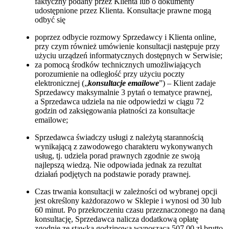
faktyczny podany przez Klienta lub o dokumenty
udostępnione przez Klienta. Konsultacje prawne mogą
odbyć się
poprzez odbycie rozmowy Sprzedawcy i Klienta online,
przy czym również umówienie konsultacji następuje przy
użyciu urządzeń informatycznych dostępnych w Serwisie;
za pomocą środków technicznych umożliwiających
porozumienie na odległość przy użyciu poczty
elektronicznej („
konsultacje emailowe
”) – Klient zadaje
Sprzedawcy maksymalnie 3 pytań o tematyce prawnej,
a Sprzedawca udziela na nie odpowiedzi w ciągu 72
godzin od zaksięgowania płatności za konsultacje
emailowe;
Sprzedawca świadczy usługi z należytą starannością
wynikającą z zawodowego charakteru wykonywanych
usług, tj. udziela porad prawnych zgodnie ze swoją
najlepszą wiedzą. Nie odpowiada jednak za rezultat
działań podjętych na podstawie porady prawnej.
Czas trwania konsultacji w zależności od wybranej opcji
jest określony każdorazowo w Sklepie i wynosi od 30 lub
60 minut. Po przekroczeniu czasu przeznaczonego na daną
konsultację, Sprzedawca nalicza dodatkową opłatę
zgodnie ze stawką godzinową wynoszącą 507,00 zł brutto.