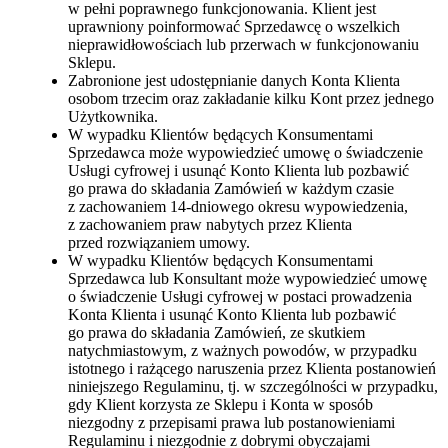
w pełni poprawnego funkcjonowania. Klient jest
uprawniony poinformować Sprzedawcę o wszelkich
nieprawidłowościach lub przerwach w funkcjonowaniu
Sklepu.
Zabronione jest udostępnianie danych Konta Klienta
osobom trzecim oraz zakładanie kilku Kont przez jednego
Użytkownika.
W wypadku Klientów będących Konsumentami
Sprzedawca może wypowiedzieć umowę o świadczenie
Usługi cyfrowej i usunąć Konto Klienta lub pozbawić
go prawa do składania Zamówień w każdym czasie
z zachowaniem 14-dniowego okresu wypowiedzenia,
z zachowaniem praw nabytych przez Klienta
przed rozwiązaniem umowy.
W wypadku Klientów będących Konsumentami
Sprzedawca lub Konsultant może wypowiedzieć umowę
o świadczenie Usługi cyfrowej w postaci prowadzenia
Konta Klienta i usunąć Konto Klienta lub pozbawić
go prawa do składania Zamówień, ze skutkiem
natychmiastowym, z ważnych powodów, w przypadku
istotnego i rażącego naruszenia przez Klienta postanowień
niniejszego Regulaminu, tj. w szczególności w przypadku,
gdy Klient korzysta ze Sklepu i Konta w sposób
niezgodny z przepisami prawa lub postanowieniami
Regulaminu i niezgodnie z dobrymi obyczajami