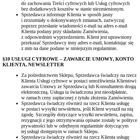
do zachowania Treści cyfrowych lub Usług cyfrowych
bez dodatkowych kosztów w stanie niezmienionym.
Sprzedawca informuje Klienta w sposób jasny
i zrozumiały o dokonywanych zmianach, zazwyczaj
poprzez przesłanie wiadomości e-mail na adres e-mail
Klienta podany przy składaniu Zamówienia,
z odpowiednim wyprzedzeniem. Klient jest uprawniony
przekazać Sprzedawcy inny adres e-mail, kontaktując się
z nim na dane podane w niniejszym regulaminie.
§10 USŁUGI CYFROWE – ZAWARCIE UMOWY, KONTO
KLIENTA, NEWSLETTER
Za pośrednictwem Sklepu, Sprzedawca świadczy na rzecz
Klienta Usługi cyfrowe w postaci umożliwienia Klientowi
zawarcia Umowy ze Sprzedawcą lub Konsultantem drogą
elektroniczną. Usługa ta świadczona jest nieodpłatnie,
w ramach ceny zapłaconej z tytułu złożenia Zamówienia.
Sprzedawca świadczy również na rzecz Klienta usługę
w postaci wysyłki newslettera, jeśli Klient wyraził na nią
zgodę. Szczegóły dotyczące wysyłki newslettera, zapisu,
rezygnacji z jego otrzymywania opisane zostały w polityce
prywatności lub w odrębnym regulaminie dotyczącym
tej usługi dostępnym w ramach Sklepu.
Sprzedawca świadczy również na rzecz Klienta usługę