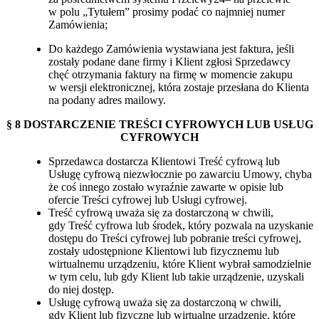
w polu „Tytułem” prosimy podać co najmniej numer
Zamówienia;
Do każdego Zamówienia wystawiana jest faktura, jeśli
zostały podane dane firmy i Klient zgłosi Sprzedawcy
chęć otrzymania faktury na firmę w momencie zakupu
w wersji elektronicznej, która zostaje przesłana do Klienta
na podany adres mailowy.
§ 8 DOSTARCZENIE TREŚCI CYFROWYCH LUB USŁUG
CYFROWYCH
Sprzedawca dostarcza Klientowi Treść cyfrową lub
Usługę cyfrową niezwłocznie po zawarciu Umowy, chyba
że coś innego zostało wyraźnie zawarte w opisie lub
ofercie Treści cyfrowej lub Usługi cyfrowej.
Treść cyfrową uważa się za dostarczoną w chwili,
gdy Treść cyfrowa lub środek, który pozwala na uzyskanie
dostępu do Treści cyfrowej lub pobranie treści cyfrowej,
zostały udostępnione Klientowi lub fizycznemu lub
wirtualnemu urządzeniu, które Klient wybrał samodzielnie
w tym celu, lub gdy Klient lub takie urządzenie, uzyskali
do niej dostęp.
Usługę cyfrową uważa się za dostarczoną w chwili,
gdy Klient lub fizyczne lub wirtualne urządzenie, które