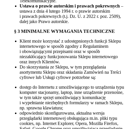
Telekomunikacyjne.
Ustawa o prawie autorskim i prawach pokrewnych
–
ustawa z dnia 4 lutego 1994 r. o prawie autorskim
i prawach pokrewnych (t.j. Dz. U. z 2022 r. poz. 2509),
dalej jako Prawo autorskie.
§ 3 MINIMALNE WYMAGANIA TECHNICZNE
Klient może korzystać z udostępnionych funkcji Sklepu
internetowego w sposób zgodny z Regulaminem
i obowiązującymi przepisami oraz w sposób
niezakłócający funkcjonowania Sklepu internetowego
oraz innych Klientów.
Do skorzystania ze Sklepu, w tym przeglądania
asortymentu Sklepu oraz składania Zamówień na Treści
cyfrowe lub Usługi cyfrowe potrzebne są:
dostęp do Internetu z umożliwiającego to urządzenia typu
komputer stacjonarny, laptop, inne urządzenie przenośne,
w tym także sprzęt umożliwiający komunikację
i wypełnianie niezbędnych formularzy w ramach Sklepu,
np. sprawna klawiatura;
odpowiednio skonfigurowana, aktualna wersja
przeglądarki internetowej obsługująca m.in. pliki typu
cookies, np. Internet Explorer, Opera, Mozilla Firefox,
Safari, Google Chrome oraz umożliwiająca przeglądanie