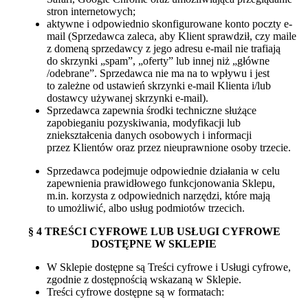
stron internetowych;
aktywne i odpowiednio skonfigurowane konto poczty e-
mail (Sprzedawca zaleca, aby Klient sprawdził, czy maile
z domeną sprzedawcy z jego adresu e-mail nie trafiają
do skrzynki „spam”, „oferty” lub innej niż „główne
/odebrane”. Sprzedawca nie ma na to wpływu i jest
to zależne od ustawień skrzynki e-mail Klienta i/lub
dostawcy używanej skrzynki e-mail).
Sprzedawca zapewnia środki techniczne służące
zapobieganiu pozyskiwania, modyfikacji lub
zniekształcenia danych osobowych i informacji
przez Klientów oraz przez nieuprawnione osoby trzecie.
Sprzedawca podejmuje odpowiednie działania w celu
zapewnienia prawidłowego funkcjonowania Sklepu,
m.in. korzysta z odpowiednich narzędzi, które mają
to umożliwić, albo usług podmiotów trzecich.
§ 4 TREŚCI CYFROWE LUB USŁUGI CYFROWE
DOSTĘPNE W SKLEPIE
W Sklepie dostępne są Treści cyfrowe i Usługi cyfrowe,
zgodnie z dostępnością wskazaną w Sklepie.
Treści cyfrowe dostępne są w formatach: