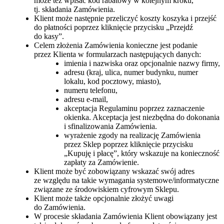
może też wpisać kod rabatowy w kolejnym kroku,
tj. składania Zamówienia.
Klient może następnie przeliczyć koszty koszyka i przejść
do płatności poprzez kliknięcie przycisku „Przejdź
do kasy”.
Celem złożenia Zamówienia konieczne jest podanie
przez Klienta w formularzach następujących danych:
imienia i nazwiska oraz opcjonalnie nazwy firmy,
adresu (kraj, ulica, numer budynku, numer
lokalu, kod pocztowy, miasto),
numeru telefonu,
adresu e-mail,
akceptacja Regulaminu poprzez zaznaczenie
okienka. Akceptacja jest niezbędna do dokonania
i sfinalizowania Zamówienia.
wyrażenie zgody na realizację Zamówienia
przez Sklep poprzez kliknięcie przycisku
„Kupuję i płacę”, który wskazuje na konieczność
zapłaty za Zamówienie.
Klient może być zobowiązany wskazać swój adres
ze względu na takie wymagania systemowe/informatyczne
związane ze środowiskiem cyfrowym Sklepu.
Klient może także opcjonalnie złożyć uwagi
do Zamówienia.
W procesie składania Zamówienia Klient obowiązany jest