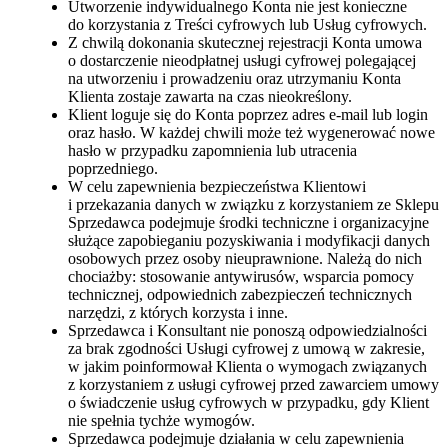
Utworzenie indywidualnego Konta nie jest konieczne
do korzystania z Treści cyfrowych lub Usług cyfrowych.
Z chwilą dokonania skutecznej rejestracji Konta umowa
o dostarczenie nieodpłatnej usługi cyfrowej polegającej
na utworzeniu i prowadzeniu oraz utrzymaniu Konta
Klienta zostaje zawarta na czas nieokreślony.
Klient loguje się do Konta poprzez adres e-mail lub login
oraz hasło. W każdej chwili może też wygenerować nowe
hasło w przypadku zapomnienia lub utracenia
poprzedniego.
W celu zapewnienia bezpieczeństwa Klientowi
i przekazania danych w związku z korzystaniem ze Sklepu
Sprzedawca podejmuje środki techniczne i organizacyjne
służące zapobieganiu pozyskiwania i modyfikacji danych
osobowych przez osoby nieuprawnione. Należą do nich
chociażby: stosowanie antywirusów, wsparcia pomocy
technicznej, odpowiednich zabezpieczeń technicznych
narzędzi, z których korzysta i inne.
Sprzedawca i Konsultant nie ponoszą odpowiedzialności
za brak zgodności Usługi cyfrowej z umową w zakresie,
w jakim poinformował Klienta o wymogach związanych
z korzystaniem z usługi cyfrowej przed zawarciem umowy
o świadczenie usług cyfrowych w przypadku, gdy Klient
nie spełnia tychże wymogów.
Sprzedawca podejmuje działania w celu zapewnienia