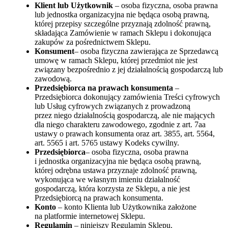
Klient lub Użytkownik
– osoba fizyczna, osoba prawna
lub jednostka organizacyjna nie będąca osobą prawną,
której przepisy szczególne przyznają zdolność prawną,
składająca Zamówienie w ramach Sklepu i dokonująca
zakupów za pośrednictwem Sklepu.
Konsument
– osoba fizyczna zawierająca ze Sprzedawcą
umowę w ramach Sklepu, której przedmiot nie jest
związany bezpośrednio z jej działalnością gospodarczą lub
zawodową.
Przedsiębiorca na prawach konsumenta
–
Przedsiębiorca dokonujący zamówienia Treści cyfrowych
lub Usług cyfrowych związanych z prowadzoną
przez niego działalnością gospodarczą, ale nie mających
dla niego charakteru zawodowego, zgodnie z art. 7aa
ustawy o prawach konsumenta oraz art. 3855, art. 5564,
art. 5565 i art. 5765 ustawy Kodeks cywilny.
Przedsiębiorca
– osoba fizyczna, osoba prawna
i jednostka organizacyjna nie będąca osobą prawną,
której odrębna ustawa przyznaje zdolność prawną,
wykonująca we własnym imieniu działalność
gospodarczą, która korzysta ze Sklepu, a nie jest
Przedsiębiorcą na prawach konsumenta.
Konto
– konto Klienta lub Użytkownika założone
na platformie internetowej Sklepu.
Regulamin
– niniejszy Regulamin Sklepu.