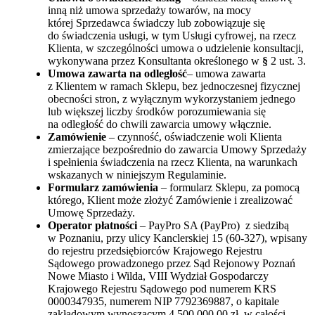
inną niż umowa sprzedaży towarów, na mocy
której Sprzedawca świadczy lub zobowiązuje się
do świadczenia usługi, w tym Usługi cyfrowej, na rzecz
Klienta, w szczególności umowa o udzielenie konsultacji,
wykonywana przez Konsultanta określonego w
§
2 ust. 3.
Umowa zawarta na odległość
– umowa zawarta
z Klientem w ramach Sklepu, bez jednoczesnej fizycznej
obecności stron, z wyłącznym wykorzystaniem jednego
lub większej liczby środków porozumiewania się
na odległość do chwili zawarcia umowy włącznie.
Zamówienie
– czynność, oświadczenie woli Klienta
zmierzające bezpośrednio do zawarcia Umowy Sprzedaży
i spełnienia świadczenia na rzecz Klienta, na warunkach
wskazanych w niniejszym Regulaminie.
Formularz zamówienia
– formularz Sklepu, za pomocą
którego, Klient może złożyć Zamówienie i zrealizować
Umowę Sprzedaży.
Operator płatności
– PayPro SA (PayPro) z siedzibą
w Poznaniu, przy ulicy Kanclerskiej 15 (60-327), wpisany
do rejestru przedsiębiorców Krajowego Rejestru
Sądowego prowadzonego przez Sąd Rejonowy Poznań
Nowe Miasto i Wilda, VIII Wydział Gospodarczy
Krajowego Rejestru Sądowego pod numerem KRS
0000347935, numerem NIP 7792369887, o kapitale
zakładowym wynoszącym 4.500.000,00 zł, w całości