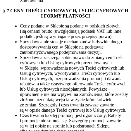
Zamówienia.
§ 7 CENY TREŚCI CYFROWYCH, USŁUG CYFROWYCH
I FORMY PŁATNOŚCI
Ceny podane w Sklepie są podane w polskich złotych
i są cenami brutto (uwzględniają podatek VAT lub inne
podatki, jeśli są wymagane przez przepisy prawa).
Sprzedawca nie stosuje mechanizmów indywidualnego
dostosowywania cen w Sklepie na podstawie
zautomatyzowanego podejmowania decyzji.
Sprzedawca zastrzega sobie prawo do zmiany cen Treści
cyfrowych lub Usług cyfrowych prezentowanych
w Sklepie, wprowadzania nowych Treści cyfrowych lub
Usług cyfrowych, wycofywania Treści cyfrowych lub
Usług cyfrowych, przeprowadzania promocji i dawania
rabatów, a także czasowego oferowania Treści cyfrowych
lub Usług cyfrowych nieodpłatnych. Powyższe
uprawnienie nie ma wpływu na Zamówienia, które zostały
złożone przed datą wejścia w życie którejkolwiek
ze zmian. Szczegóły i czas trwania zawsze zawarte
są w opisie danego Treści cyfrowej lub Usług cyfrowych.
Czas trwania każdej promocji jest ograniczony. Rabaty
i promocje nie sumują się. Szczegóły promocji zawarte
są w jej opisie na stronie lub podstronach Sklepu