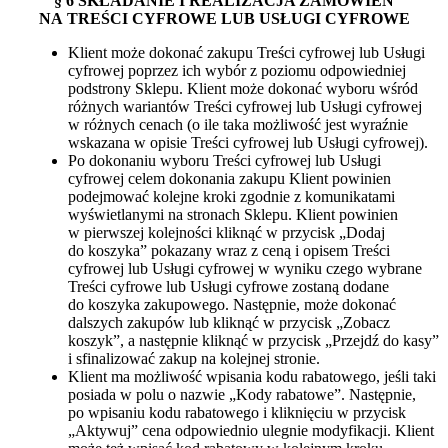
§ 6 SKŁADANIE I REALIZACJA ZAMÓWIEŃ
NA TREŚCI CYFROWE LUB USŁUGI CYFROWE
Klient może dokonać zakupu Treści cyfrowej lub Usługi
cyfrowej poprzez ich wybór z poziomu odpowiedniej
podstrony Sklepu. Klient może dokonać wyboru wśród
różnych wariantów Treści cyfrowej lub Usługi cyfrowej
w różnych cenach (o ile taka możliwość jest wyraźnie
wskazana w opisie Treści cyfrowej lub Usługi cyfrowej).
Po dokonaniu wyboru Treści cyfrowej lub Usługi
cyfrowej celem dokonania zakupu Klient powinien
podejmować kolejne kroki zgodnie z komunikatami
wyświetlanymi na stronach Sklepu. Klient powinien
w pierwszej kolejności kliknąć w przycisk „Dodaj
do koszyka” pokazany wraz z ceną i opisem Treści
cyfrowej lub Usługi cyfrowej w wyniku czego wybrane
Treści cyfrowe lub Usługi cyfrowe zostaną dodane
do koszyka zakupowego. Następnie, może dokonać
dalszych zakupów lub kliknąć w przycisk „Zobacz
koszyk”, a następnie kliknąć w przycisk „Przejdź do kasy”
i sfinalizować zakup na kolejnej stronie.
Klient ma możliwość wpisania kodu rabatowego, jeśli taki
posiada w polu o nazwie „Kody rabatowe”. Następnie,
po wpisaniu kodu rabatowego i kliknięciu w przycisk
„Aktywuj” cena odpowiednio ulegnie modyfikacji. Klient