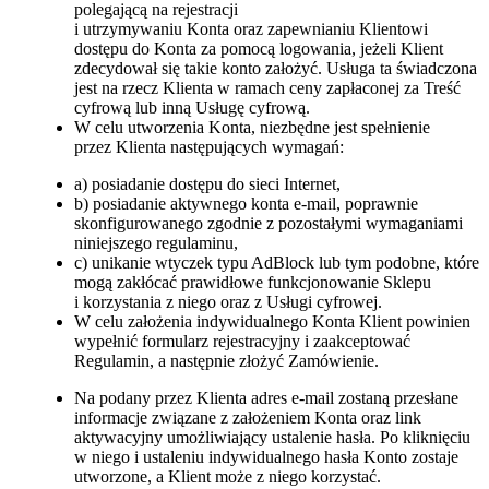
polegającą na rejestracji
i utrzymywaniu Konta oraz zapewnianiu Klientowi
dostępu do Konta za pomocą logowania, jeżeli Klient
zdecydował się takie konto założyć. Usługa ta świadczona
jest na rzecz Klienta w ramach ceny zapłaconej za Treść
cyfrową lub inną Usługę cyfrową.
W celu utworzenia Konta, niezbędne jest spełnienie
przez Klienta następujących wymagań:
a) posiadanie dostępu do sieci Internet,
b) posiadanie aktywnego konta e-mail, poprawnie
skonfigurowanego zgodnie z pozostałymi wymaganiami
niniejszego regulaminu,
c) unikanie wtyczek typu AdBlock lub tym podobne, które
mogą zakłócać prawidłowe funkcjonowanie Sklepu
i korzystania z niego oraz z Usługi cyfrowej.
W celu założenia indywidualnego Konta Klient powinien
wypełnić formularz rejestracyjny i zaakceptować
Regulamin, a następnie złożyć Zamówienie.
Na podany przez Klienta adres e-mail zostaną przesłane
informacje związane z założeniem Konta oraz link
aktywacyjny umożliwiający ustalenie hasła. Po kliknięciu
w niego i ustaleniu indywidualnego hasła Konto zostaje
utworzone, a Klient może z niego korzystać.