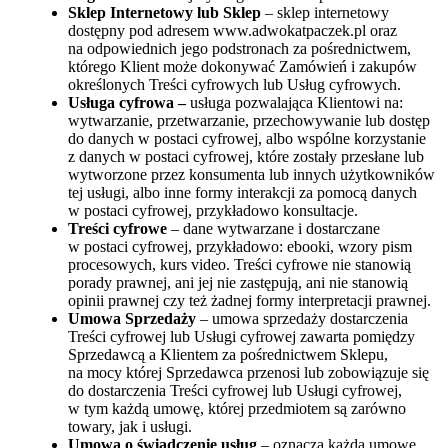
Sklep Internetowy lub Sklep
– sklep internetowy
dostępny pod adresem www.adwokatpaczek.pl oraz
na odpowiednich jego podstronach za pośrednictwem,
którego Klient może dokonywać Zamówień i zakupów
określonych Treści cyfrowych lub Usług cyfrowych.
Usługa cyfrowa –
usługa pozwalająca Klientowi na:
wytwarzanie, przetwarzanie, przechowywanie lub dostęp
do danych w postaci cyfrowej, albo wspólne korzystanie
z danych w postaci cyfrowej, które zostały przesłane lub
wytworzone przez konsumenta lub innych użytkowników
tej usługi, albo inne formy interakcji za pomocą danych
w postaci cyfrowej, przykładowo konsultacje.
Treści cyfrowe
– dane wytwarzane i dostarczane
w postaci cyfrowej, przykładowo: ebooki, wzory pism
procesowych, kurs video. Treści cyfrowe nie stanowią
porady prawnej, ani jej nie zastępują, ani nie stanowią
opinii prawnej czy też żadnej formy interpretacji prawnej.
Umowa Sprzedaży
– umowa sprzedaży dostarczenia
Treści cyfrowej lub Usługi cyfrowej zawarta pomiędzy
Sprzedawcą a Klientem za pośrednictwem Sklepu,
na mocy której Sprzedawca przenosi lub zobowiązuje się
do dostarczenia Treści cyfrowej lub Usługi cyfrowej,
w tym każdą umowę, której przedmiotem są zarówno
towary, jak i usługi.
Umowa o świadczenie usług
– oznacza każdą umowę