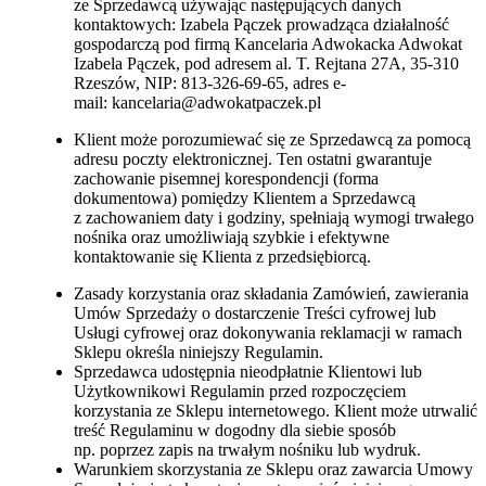
ze Sprzedawcą używając następujących danych
kontaktowych: Izabela Pączek prowadząca działalność
gospodarczą pod firmą Kancelaria Adwokacka Adwokat
Izabela Pączek, pod adresem al. T. Rejtana 27A, 35-310
Rzeszów, NIP: 813-326-69-65, adres e-
mail: kancelaria@adwokatpaczek.pl
Klient może porozumiewać się ze Sprzedawcą za pomocą
adresu poczty elektronicznej. Ten ostatni gwarantuje
zachowanie pisemnej korespondencji (forma
dokumentowa) pomiędzy Klientem a Sprzedawcą
z zachowaniem daty i godziny, spełniają wymogi trwałego
nośnika oraz umożliwiają szybkie i efektywne
kontaktowanie się Klienta z przedsiębiorcą.
Zasady korzystania oraz składania Zamówień, zawierania
Umów Sprzedaży o dostarczenie Treści cyfrowej lub
Usługi cyfrowej oraz dokonywania reklamacji w ramach
Sklepu określa niniejszy Regulamin.
Sprzedawca udostępnia nieodpłatnie Klientowi lub
Użytkownikowi Regulamin przed rozpoczęciem
korzystania ze Sklepu internetowego. Klient może utrwalić
treść Regulaminu w dogodny dla siebie sposób
np. poprzez zapis na trwałym nośniku lub wydruk.
Warunkiem skorzystania ze Sklepu oraz zawarcia Umowy