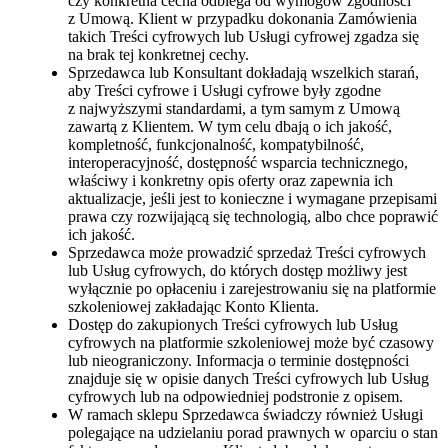
czy konkretna cecha odbiega od wymogów zgodności
z Umową. Klient w przypadku dokonania Zamówienia
takich Treści cyfrowych lub Usługi cyfrowej zgadza się
na brak tej konkretnej cechy.
Sprzedawca lub Konsultant dokładają wszelkich starań,
aby Treści cyfrowe i Usługi cyfrowe były zgodne
z najwyższymi standardami, a tym samym z Umową
zawartą z Klientem. W tym celu dbają o ich jakość,
kompletność, funkcjonalność, kompatybilność,
interoperacyjność, dostępność wsparcia technicznego,
właściwy i konkretny opis oferty oraz zapewnia ich
aktualizacje, jeśli jest to konieczne i wymagane przepisami
prawa czy rozwijającą się technologią, albo chce poprawić
ich jakość.
Sprzedawca może prowadzić sprzedaż Treści cyfrowych
lub Usług cyfrowych, do których dostęp możliwy jest
wyłącznie po opłaceniu i zarejestrowaniu się na platformie
szkoleniowej zakładając Konto Klienta.
Dostęp do zakupionych Treści cyfrowych lub Usług
cyfrowych na platformie szkoleniowej może być czasowy
lub nieograniczony. Informacja o terminie dostępności
znajduje się w opisie danych Treści cyfrowych lub Usług
cyfrowych lub na odpowiedniej podstronie z opisem.
W ramach sklepu Sprzedawca świadczy również Usługi
polegające na udzielaniu porad prawnych w oparciu o stan