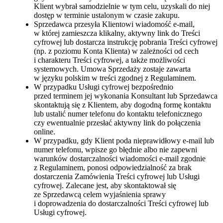
Klient wybrał samodzielnie w tym celu, uzyskali do niej
dostęp w terminie ustalonym w czasie zakupu.
Sprzedawca przesyła Klientowi wiadomość e-mail,
w której zamieszcza klikalny, aktywny link do Treści
cyfrowej lub dostarcza instrukcję pobrania Treści cyfrowej
(np. z poziomu Konta Klienta) w zależności od cech
i charakteru Treści cyfrowej, a także możliwości
systemowych. Umowa Sprzedaży zostaje zawarta
w języku polskim w treści zgodnej z Regulaminem.
W przypadku Usługi cyfrowej bezpośrednio
przed terminem jej wykonania Konsultant lub Sprzedawca
skontaktują się z Klientem, aby dogodną formę kontaktu
lub ustalić numer telefonu do kontaktu telefonicznego
czy ewentualnie przesłać aktywny link do połączenia
online.
W przypadku, gdy Klient poda nieprawidłowy e-mail lub
numer telefonu, wpisze go błędnie albo nie zapewni
warunków dostarczalności wiadomości e-mail zgodnie
z Regulaminem, ponosi odpowiedzialność za brak
dostarczenia Zamówienia Treści cyfrowej lub Usługi
cyfrowej. Zalecane jest, aby skontaktował się
ze Sprzedawcą celem wyjaśnienia sprawy
i doprowadzenia do dostarczalności Treści cyfrowej lub
Usługi cyfrowej.