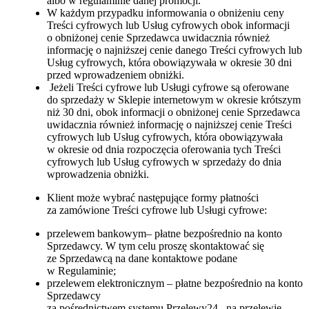
albo w regulaminie danej promocji.
W każdym przypadku informowania o obniżeniu ceny
Treści cyfrowych lub Usług cyfrowych obok informacji
o obniżonej cenie Sprzedawca uwidacznia również
informację o najniższej cenie danego Treści cyfrowych lub
Usług cyfrowych, która obowiązywała w okresie 30 dni
przed wprowadzeniem obniżki.
Jeżeli Treści cyfrowe lub Usługi cyfrowe są oferowane
do sprzedaży w Sklepie internetowym w okresie krótszym
niż 30 dni, obok informacji o obniżonej cenie Sprzedawca
uwidacznia również informację o najniższej cenie Treści
cyfrowych lub Usług cyfrowych, która obowiązywała
w okresie od dnia rozpoczęcia oferowania tych Treści
cyfrowych lub Usług cyfrowych w sprzedaży do dnia
wprowadzenia obniżki.
Klient może wybrać następujące formy płatności
za zamówione Treści cyfrowe lub Usługi cyfrowe:
przelewem bankowym– płatne bezpośrednio na konto
Sprzedawcy. W tym celu proszę skontaktować się
ze Sprzedawcą na dane kontaktowe podane
w Regulaminie;
przelewem elektronicznym – płatne bezpośrednio na konto
Sprzedawcy
za pośrednictwem systemu Przelewy24– na przelewie