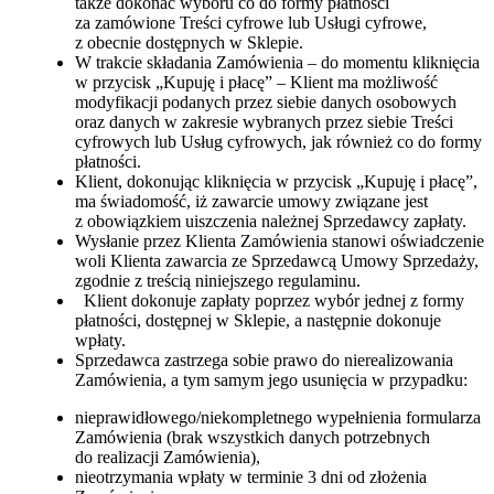
także dokonać wyboru co do formy płatności
za zamówione Treści cyfrowe lub Usługi cyfrowe,
z obecnie dostępnych w Sklepie.
W trakcie składania Zamówienia – do momentu kliknięcia
w przycisk „Kupuję i płacę” – Klient ma możliwość
modyfikacji podanych przez siebie danych osobowych
oraz danych w zakresie wybranych przez siebie Treści
cyfrowych lub Usług cyfrowych, jak również co do formy
płatności.
Klient, dokonując kliknięcia w przycisk „Kupuję i płacę”,
ma świadomość, iż zawarcie umowy związane jest
z obowiązkiem uiszczenia należnej Sprzedawcy zapłaty.
Wysłanie przez Klienta Zamówienia stanowi oświadczenie
woli Klienta zawarcia ze Sprzedawcą Umowy Sprzedaży,
zgodnie z treścią niniejszego regulaminu.
Klient dokonuje zapłaty poprzez wybór jednej z formy
płatności, dostępnej w Sklepie, a następnie dokonuje
wpłaty.
Sprzedawca zastrzega sobie prawo do nierealizowania
Zamówienia, a tym samym jego usunięcia w przypadku:
nieprawidłowego/niekompletnego wypełnienia formularza
Zamówienia (brak wszystkich danych potrzebnych
do realizacji Zamówienia),
nieotrzymania wpłaty w terminie 3 dni od złożenia