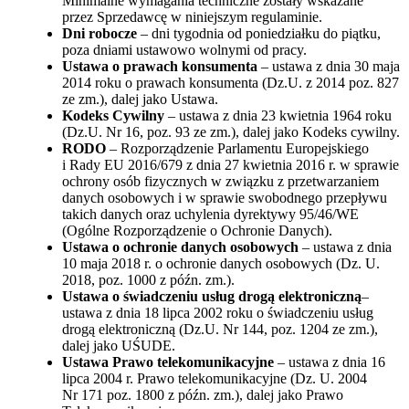
Minimalne wymagania techniczne zostały wskazane
przez Sprzedawcę w niniejszym regulaminie.
Dni robocze
– dni tygodnia od poniedziałku do piątku,
poza dniami ustawowo wolnymi od pracy.
Ustawa o prawach konsumenta
– ustawa z dnia 30 maja
2014 roku o prawach konsumenta (Dz.U. z 2014 poz. 827
ze zm.), dalej jako Ustawa.
Kodeks Cywilny
– ustawa z dnia 23 kwietnia 1964 roku
(Dz.U. Nr 16, poz. 93 ze zm.), dalej jako Kodeks cywilny.
RODO
– Rozporządzenie Parlamentu Europejskiego
i Rady EU 2016/679 z dnia 27 kwietnia 2016 r. w sprawie
ochrony osób fizycznych w związku z przetwarzaniem
danych osobowych i w sprawie swobodnego przepływu
takich danych oraz uchylenia dyrektywy 95/46/WE
(Ogólne Rozporządzenie o Ochronie Danych).
Ustawa o ochronie danych osobowych
– ustawa z dnia
10 maja 2018 r. o ochronie danych osobowych (Dz. U.
2018, poz. 1000 z późn. zm.).
Ustawa o świadczeniu usług drogą elektroniczną
–
ustawa z dnia 18 lipca 2002 roku o świadczeniu usług
drogą elektroniczną (Dz.U. Nr 144, poz. 1204 ze zm.),
dalej jako UŚUDE.
Ustawa Prawo telekomunikacyjne
– ustawa z dnia 16
lipca 2004 r. Prawo telekomunikacyjne (Dz. U. 2004
Nr 171 poz. 1800 z późn. zm.), dalej jako Prawo