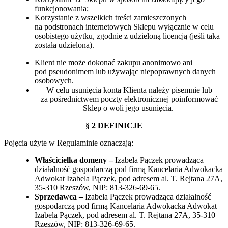
funkcjonowania;
Korzystanie z wszelkich treści zamieszczonych
na podstronach internetowych Sklepu wyłącznie w celu
osobistego użytku, zgodnie z udzieloną licencją (jeśli taka
została udzielona).
Klient nie może dokonać zakupu anonimowo ani
pod pseudonimem lub używając niepoprawnych danych
osobowych.
W celu usunięcia konta Klienta należy pisemnie lub
za pośrednictwem poczty elektronicznej poinformować
Sklep o woli jego usunięcia.
§ 2 DEFINICJE
Pojęcia użyte w Regulaminie oznaczają:
Właścicielka domeny –
Izabela Pączek prowadząca
działalność gospodarczą pod firmą Kancelaria Adwokacka
Adwokat Izabela Pączek, pod adresem al. T. Rejtana 27A,
35-310 Rzeszów, NIP: 813-326-69-65.
Sprzedawca –
Izabela Pączek prowadząca działalność
gospodarczą pod firmą Kancelaria Adwokacka Adwokat
Izabela Pączek, pod adresem al. T. Rejtana 27A, 35-310
Rzeszów, NIP: 813-326-69-65.