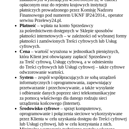
opłaconym oraz do rejestru krajowych instytucji
płatniczych prowadzonego przez Komisję Nadzoru
Finansowego pod numerem UKNF IP24/2014., operator
serwisu Przelewy24.pl.
Płatność
– wpłata na konto Sprzedawcy
za pośrednictwem dostępnych w Sklepie sposobów
płatności internetowych – w zależności od wybranej formy
płatności i zamówionych Treści cyfrowych lub Usług
cyfrowych.
Cena
– wartość wyrażona w jednostkach pieniężnych,
która Klient jest obowiązany zapłacić Sprzedawcy
za Treść cyfrową, Usługę cyfrową, a w odniesieniu
do Treści cyfrowych lub Usługi cyfrowej – także cyfrowe
odwzorowanie wartości.
System
– zespół współpracujących ze sobą urządzeń
informatycznych i oprogramowania, zapewniający
przetwarzanie i przechowywanie, a także wysyłanie
i odbieranie danych poprzez sieci telekomunikacyjne
za pomocą właściwego dla danego rodzaju sieci
urządzenia końcowego (Internet).
Środowisko cyfrowe
– sprzęt komputerowy,
oprogramowanie i połączenia sieciowe wykorzystywane
przez Klienta w celu uzyskania dostępu do Treści cyfrowej
lub Usługi cyfrowej, lub w celu korzystania z nich.