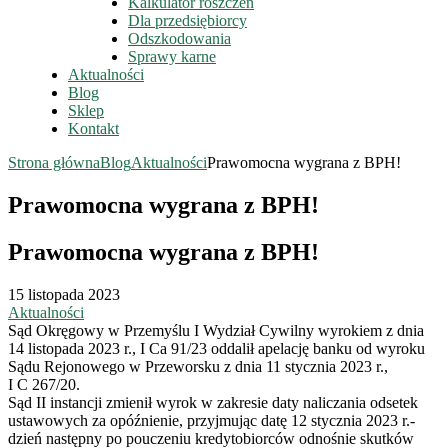
Kalkulator roszczeń
Dla przedsiębiorcy
Odszkodowania
Sprawy karne
Aktualności
Blog
Sklep
Kontakt
Strona główna
Blog
Aktualności
Prawomocna wygrana z BPH!
Prawomocna wygrana z BPH!
Prawomocna wygrana z BPH!
15 listopada 2023
Aktualności
Sąd Okręgowy w Przemyślu I Wydział Cywilny wyrokiem z dnia
14 listopada 2023 r., I Ca 91/23 oddalił apelację banku od wyroku
Sądu Rejonowego w Przeworsku z dnia 11 stycznia 2023 r.,
I C 267/20.
Sąd II instancji zmienił wyrok w zakresie daty naliczania odsetek
ustawowych za opóźnienie, przyjmując datę 12 stycznia 2023 r.-
dzień następny po pouczeniu kredytobiorców odnośnie skutków