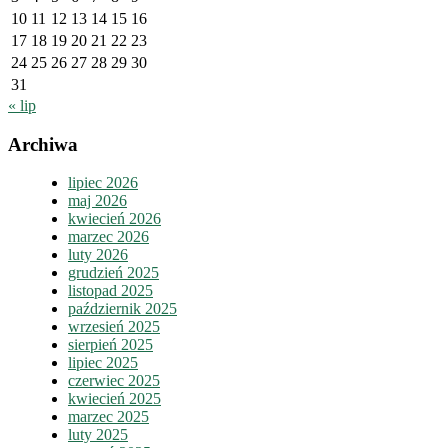
10
11
12
13
14
15
16
17
18
19
20
21
22
23
24
25
26
27
28
29
30
31
« lip
Archiwa
lipiec 2026
maj 2026
kwiecień 2026
marzec 2026
luty 2026
grudzień 2025
listopad 2025
październik 2025
wrzesień 2025
sierpień 2025
lipiec 2025
czerwiec 2025
kwiecień 2025
marzec 2025
luty 2025