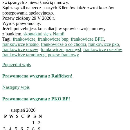
związanych z nieważnością umowy.
Sąd zasądził na rzecz naszych Klientów także zwrot kosztów
postępowania apelacyjnego.
Pozew złożony 29 V 2020 r.
Wyrok prawomocny.
Jeżeli potrzebujesz konsultacji w sprawie swojej umowy
z bankiem,
skontaktuj się z Nami!
Tagi:
frankowicze
,
frankowicze bnp
,
frankowicze BPH
,
frankowicze krosno
,
frankowicze o co chodzi
,
frankowicze pko
,
frankowicze pozew
,
frankowicze przemyśl
,
frankowicze rzeszów
,
frankowicze tarnobrzeg
,
pozew frankowy
Poprzedni wpis
Prawomocna wygrana z Raiffeisen!
Następny wpis
Prawomocna wygrana z PKO BP!
sierpień 2026
P
W
Ś
C
P
S
N
1
2
3
4
5
6
7
8
9