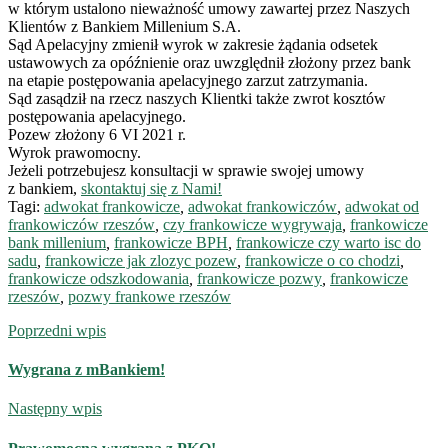
w którym ustalono nieważność umowy zawartej przez Naszych
Klientów z Bankiem Millenium S.A.
Sąd Apelacyjny zmienił wyrok w zakresie żądania odsetek
ustawowych za opóźnienie oraz uwzględnił złożony przez bank
na etapie postępowania apelacyjnego zarzut zatrzymania.
Sąd zasądził na rzecz naszych Klientki także zwrot kosztów
postępowania apelacyjnego.
Pozew złożony 6 VI 2021 r.
Wyrok prawomocny.
Jeżeli potrzebujesz konsultacji w sprawie swojej umowy
z bankiem,
skontaktuj się z Nami!
Tagi:
adwokat frankowicze
,
adwokat frankowiczów
,
adwokat od
frankowiczów rzeszów
,
czy frankowicze wygrywaja
,
frankowicze
bank millenium
,
frankowicze BPH
,
frankowicze czy warto isc do
sadu
,
frankowicze jak zlozyc pozew
,
frankowicze o co chodzi
,
frankowicze odszkodowania
,
frankowicze pozwy
,
frankowicze
rzeszów
,
pozwy frankowe rzeszów
Poprzedni wpis
Wygrana z mBankiem!
Następny wpis