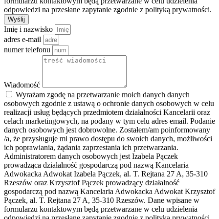
formularzu kontaktowym będą przetwarzane w celu udzielenia
odpowiedzi na przesłane zapytanie zgodnie z polityką prywatności.
Wyślij
Imię i nazwisko
adres e-mail
numer telefonu
Wiadomość
Wyrażam zgodę na przetwarzanie moich danych danych
osobowych zgodnie z ustawą o ochronie danych osobowych w celu
realizacji usług będących przedmiotem działalności Kancelarii oraz
celach marketingowych, na podany w tym celu adres email. Podanie
danych osobowych jest dobrowolne. Zostałem/am poinformowany
/a, że przysługuje mi prawo dostępu do swoich danych, możliwości
ich poprawiania, żądania zaprzestania ich przetwarzania.
Administratorem danych osobowych jest Izabela Pączek
prowadząca działalność gospodarczą pod nazwą Kancelaria
Adwokacka Adwokat Izabela Pączek, al. T. Rejtana 27 A, 35-310
Rzeszów oraz Krzysztof Pączek prowadzący działalność
gospodarczą pod nazwą Kancelaria Adwokacka Adwokat Krzysztof
Pączek, al. T. Rejtana 27 A, 35-310 Rzeszów. Dane wpisane w
formularzu kontaktowym będą przetwarzane w celu udzielenia
odpowiedzi na przesłane zapytanie zgodnie z polityką prywatności.