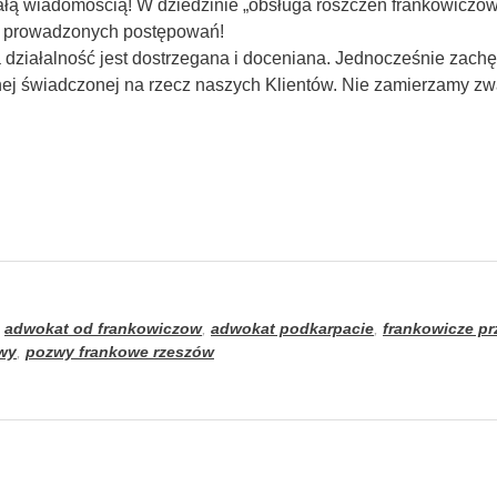
ą wiadomością! W dziedzinie „obsługa roszczeń frankowiczów”
bą prowadzonych postępowań!
 działalność jest dostrzegana i doceniana. Jednocześnie zachę
nej świadczonej na rzecz naszych Klientów. Nie zamierzamy z
,
adwokat od frankowiczow
,
adwokat podkarpacie
,
frankowicze pr
wy
,
pozwy frankowe rzeszów