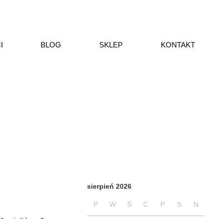
I
BLOG
SKLEP
KONTAKT
sierpień 2026
P
W
Ś
C
P
S
N