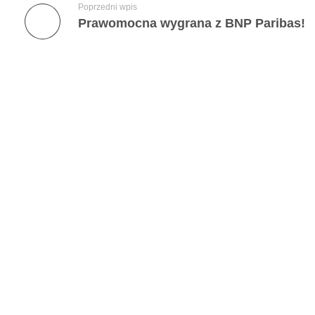
p
Poprzedni wpis
Prawomocna wygrana z BNP Paribas!
o
s
p
o
l
i
t
e
j
!