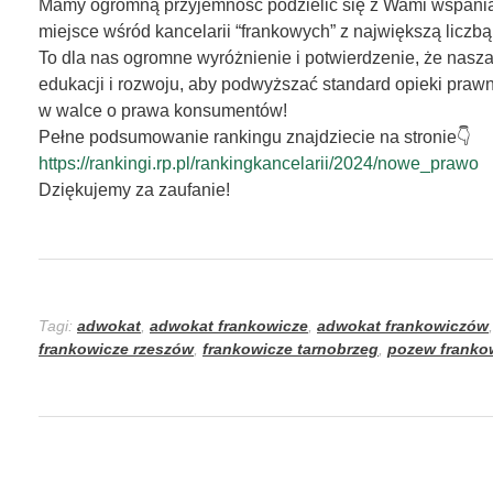
Mamy ogromną przyjemność podzielić się z Wami wspaniał
n
miejsce wśród kancelarii “frankowych” z największą licz
To dla nas ogromne wyróżnienie i potwierdzenie, że nasza
k
edukacji i rozwoju, aby podwyższać standard opieki praw
w walce o prawa konsumentów!
i
Pełne podsumowanie rankingu znajdziecie na stronie👇
https://rankingi.rp.pl/rankingkancelarii/2024/nowe_prawo
n
Dziękujemy za zaufanie!
g
R
z
Tagi:
adwokat
,
adwokat frankowicze
,
adwokat frankowiczów
e
frankowicze rzeszów
,
frankowicze tarnobrzeg
,
pozew franko
c
z