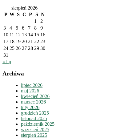
sierpień 2026
P
W
Ś
C
P
S
N
1
2
3
4
5
6
7
8
9
10
11
12
13
14
15
16
17
18
19
20
21
22
23
24
25
26
27
28
29
30
31
« lip
Archiwa
lipiec 2026
maj 2026
kwiecień 2026
marzec 2026
luty 2026
grudzień 2025
listopad 2025
październik 2025
wrzesień 2025
sierpień 2025