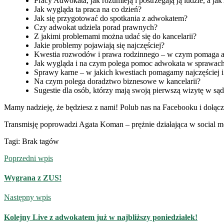
Pracy Adwokata, jak rozumieją i postrzegają ją ludzie, a j
Jak wygląda ta praca na co dzień?
Jak się przygotować do spotkania z adwokatem?
Czy adwokat udziela porad prawnych?
Z jakimi problemami można udać się do kancelarii?
Jakie problemy pojawiają się najczęściej?
Kwestia rozwodów i prawa rodzinnego – w czym pomaga a
Jak wygląda i na czym polega pomoc adwokata w sprawa
Sprawy karne – w jakich kwestiach pomagamy najczęściej i 
Na czym polega doradztwo biznesowe w kancelarii?
Sugestie dla osób, którzy mają swoją pierwszą wizytę w są
Mamy nadzieję, że będziesz z nami! Polub nas na Facebooku i dołą
Transmisję poprowadzi Agata Koman – prężnie działająca w social m
Tagi: Brak tagów
Poprzedni wpis
Wygrana z ZUS!
Następny wpis
Kolejny Live z adwokatem już w najbliższy poniedziałek!