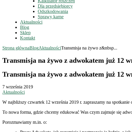
Kalkulator roszczeń
Dla przedsiębiorcy
Odszkodowania
Sprawy karne
Aktualności
Blog
Sklep
Kontakt
Strona główna
Blog
Aktualności
Transmisja na żywo z&nbsp...
Transmisja na żywo z adwokatem już 12 w
Transmisja na żywo z adwokatem już 12 w
7 września 2019
Aktualności
W najbliższy czwartek 12 września 2019 r. zapraszamy na spotkanie 
To nowa forma, gdzie chcemy edukować Was czym zajmuje się adwoka
Porozmawiamy m.in. o: