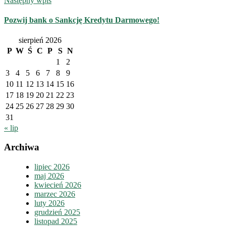
Następny wpis
Pozwij bank o Sankcję Kredytu Darmowego!
sierpień 2026
P
W
Ś
C
P
S
N
1
2
3
4
5
6
7
8
9
10
11
12
13
14
15
16
17
18
19
20
21
22
23
24
25
26
27
28
29
30
31
« lip
Archiwa
lipiec 2026
maj 2026
kwiecień 2026
marzec 2026
luty 2026
grudzień 2025
listopad 2025