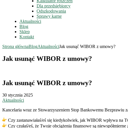
Kalkulator roszczeń
Dla przedsiębiorcy
Odszkodowania
Sprawy karne
Aktualności
Blog
Sklep
Kontakt
Strona główna
Blog
Aktualności
Jak usunąć WIBOR z umowy?
Jak usunąć WIBOR z umowy?
Jak usunąć WIBOR z umowy?
30 stycznia 2025
Aktualności
Kancelaria wraz ze Stowarzyszeniem Stop Bankowemu Bezprawiu z
Czy zastanawiałaś/eś się kiedykolwiek, jak WIBOR wpływa na Tw
Czy czułaś/eś, że Twoje obciążenia finansowe są niewspółmierne z