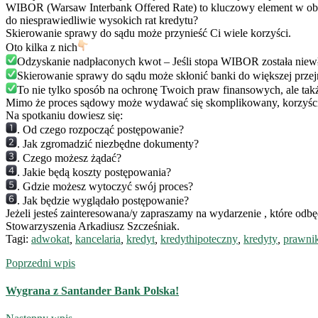
WIBOR (Warsaw Interbank Offered Rate) to kluczowy element w obl
do niesprawiedliwie wysokich rat kredytu?
Skierowanie sprawy do sądu może przynieść Ci wiele korzyści.
Oto kilka z nich
Odzyskanie nadpłaconych kwot – Jeśli stopa WIBOR została niew
Skierowanie sprawy do sądu może skłonić banki do większej przej
To nie tylko sposób na ochronę Twoich praw finansowych, ale tak
Mimo że proces sądowy może wydawać się skomplikowany, korzyści m
Na spotkaniu dowiesz się:
. Od czego rozpocząć postępowanie?
. Jak zgromadzić niezbędne dokumenty?
. Czego możesz żądać?
. Jakie będą koszty postępowania?
. Gdzie możesz wytoczyć swój proces?
. Jak będzie wyglądało postępowanie?
Jeżeli jesteś zainteresowana/y zapraszamy na wydarzenie , które odb
Stowarzyszenia Arkadiusz Szcześniak.
Tagi:
adwokat
,
kancelaria
,
kredyt
,
kredythipoteczny
,
kredyty
,
prawni
Poprzedni wpis
Wygrana z Santander Bank Polska!