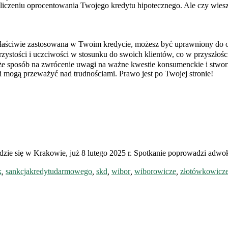
iczeniu oprocentowania Twojego kredytu hipotecznego. Ale czy wie
łaściwie zastosowana w Twoim kredycie, możesz być uprawniony do 
rzystości i uczciwości w stosunku do swoich klientów, co w przyszło
że sposób na zwrócenie uwagi na ważne kwestie konsumenckie i stworz
ogą przeważyć nad trudnościami. Prawo jest po Twojej stronie!
ędzie się w Krakowie, już 8 lutego 2025 r. Spotkanie poprowadzi adwok
k
,
sankcjakredytudarmowego
,
skd
,
wibor
,
wiborowicze
,
złotówkowicz