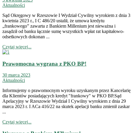
Aktualności
Sąd Okręgowy w Rzeszowie I Wydział Cywilny wyrokiem z dnia 3
kwietnia 2023 r., I C 486/20 ustalił, że umowa kredytu
„frankowego” zawarta z Bankiem Millenium jest nieważna i
zasądził od banku łącznie sumę wszystkich wpłat rat kapitałowo-
odsetkowych dokonan ...
Czytaj więcej...
Prawomocna wygrana z PKO BP!
30 marca 2023
Aktualności
Informujemy o prawomocnym wyroku uzyskanym przez Kancelarię
dla Klientów posiadających kredyt "frankowy" w PKO BP.Sąd
Apelacyjny w Rzeszowie Wydział I Cywilny wyrokiem z dnia 29
marca 2023 r. I ACa 416/22 na skutek apelacji banku zmienił zaskar
...
Czytaj więcej...