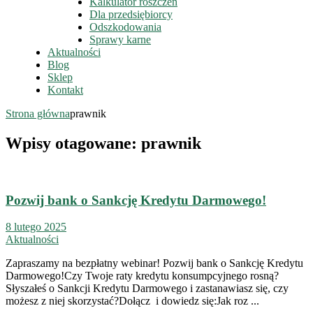
Kalkulator roszczeń
Dla przedsiębiorcy
Odszkodowania
Sprawy karne
Aktualności
Blog
Sklep
Kontakt
Strona główna
prawnik
Wpisy otagowane: prawnik
Pozwij bank o Sankcję Kredytu Darmowego!
8 lutego 2025
Aktualności
Zapraszamy na bezpłatny webinar! Pozwij bank o Sankcję Kredytu
Darmowego!Czy Twoje raty kredytu konsumpcyjnego rosną?
Słyszałeś o Sankcji Kredytu Darmowego i zastanawiasz się, czy
możesz z niej skorzystać?Dołącz i dowiedz się:Jak roz ...