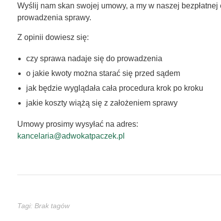
p
Wyślij nam skan swojej umowy, a my w naszej bezpłatnej 
prowadzenia sprawy.
ł
Z opinii dowiesz się:
a
czy sprawa nadaje się do prowadzenia
t
o jakie kwoty można starać się przed sądem
n
jak będzie wyglądała cała procedura krok po kroku
jakie koszty wiążą się z założeniem sprawy
a
Umowy prosimy wysyłać na adres:
a
kancelaria@adwokatpaczek.pl
n
a
l
Tagi: Brak tagów
i