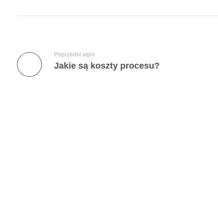
z
a
u
Poprzedni wpis
Jakie są koszty procesu?
m
o
w
y
“
f
r