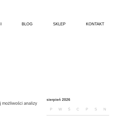
I
BLOG
SKLEP
KONTAKT
sierpień 2026
j możliwości analizy
P
W
Ś
C
P
S
N