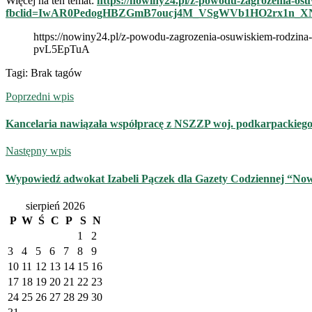
Więcej na ten temat:
https://nowiny24.pl/z-powodu-zagrozenia-os
fbclid=IwAR0PedogHBZGmB7oucj4M_VSgWVb1HO2rx1n_X
https://nowiny24.pl/z-powodu-zagrozenia-osuwiskiem-r
pvL5EpTuA
Tagi: Brak tagów
Poprzedni wpis
Kancelaria nawiązała współpracę z NSZZP woj. podkarpackieg
Następny wpis
Wypowiedź adwokat Izabeli Pączek dla Gazety Codziennej “No
sierpień 2026
P
W
Ś
C
P
S
N
1
2
3
4
5
6
7
8
9
10
11
12
13
14
15
16
17
18
19
20
21
22
23
24
25
26
27
28
29
30