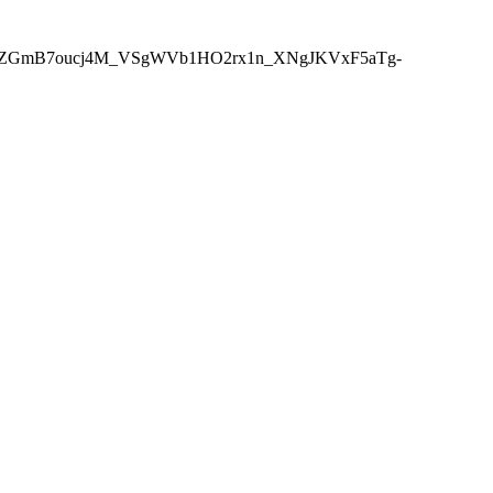
0PedogHBZGmB7oucj4M_VSgWVb1HO2rx1n_XNgJKVxF5aTg-