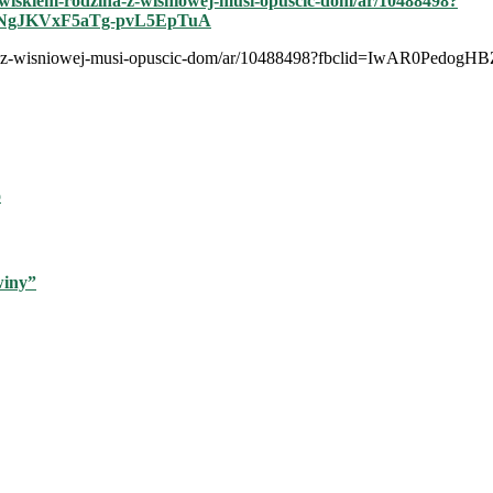
uwiskiem-rodzina-z-wisniowej-musi-opuscic-dom/ar/10488498?
NgJKVxF5aTg-pvL5EpTuA
odzina-z-wisniowej-musi-opuscic-dom/ar/10488498?fbclid=IwAR
o
winy”