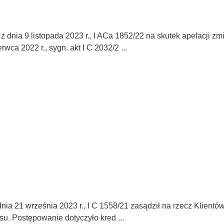
dnia 9 listopada 2023 r., I ACa 1852/22 na skutek apelacji zm
ca 2022 r., sygn. akt I C 2032/2 ...
a 21 września 2023 r., I C 1558/21 zasądził na rzecz Klientó
su. Postępowanie dotyczyło kred ...