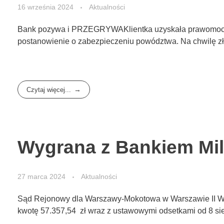
16 września 2024
Aktualności
Bank pozywa i PRZEGRYWAKlientka uzyskała prawomocny w
postanowienie o zabezpieczeniu powództwa. Na chwilę złoż
Czytaj więcej...
Wygrana z Bankiem Mil
27 marca 2024
Aktualności
Sąd Rejonowy dla Warszawy-Mokotowa w Warszawie II Wydz
kwotę 57.357,54 zł wraz z ustawowymi odsetkami od 8 sierp