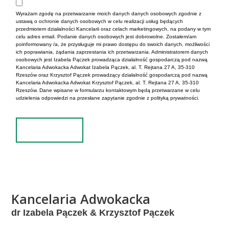
Wyrażam zgodę na przetwarzanie moich danych danych osobowych zgodnie z
ustawą o ochronie danych osobowych w celu realizacji usług będących
przedmiotem działalności Kancelarii oraz celach marketingowych, na podany w tym
celu adres email. Podanie danych osobowych jest dobrowolne. Zostałem/am
poinformowany /a, że przysługuje mi prawo dostępu do swoich danych, możliwości
ich poprawiania, żądania zaprzestania ich przetwarzania. Administratorem danych
osobowych jest Izabela Pączek prowadząca działalność gospodarczą pod nazwą
Kancelaria Adwokacka Adwokat Izabela Pączek, al. T. Rejtana 27 A, 35-310
Rzeszów oraz Krzysztof Pączek prowadzący działalność gospodarczą pod nazwą
Kancelaria Adwokacka Adwokat Krzysztof Pączek, al. T. Rejtana 27 A, 35-310
Rzeszów. Dane wpisane w formularzu kontaktowym będą przetwarzane w celu
udzielenia odpowiedzi na przesłane zapytanie zgodnie z polityką prywatności.
Wyślij
Alternative:
Kancelaria Adwokacka
dr Izabela Pączek & Krzysztof Pączek