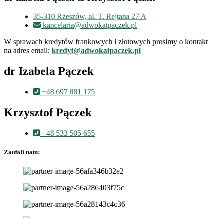
35-310 Rzeszów, al. T. Rejtana 27 A
kancelaria@adwokatpaczek.pl
W sprawach kredytów frankowych i złotowych prosimy o kontakt
na adres email:
kredyt@adwokatpaczek.pl
dr Izabela Pączek
+48 697 881 175
Krzysztof Pączek
+48 533 505 655
Zaufali nam: