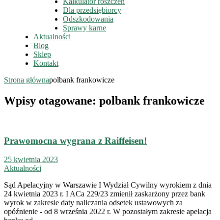
Kalkulator roszczeń
Dla przedsiębiorcy
Odszkodowania
Sprawy karne
Aktualności
Blog
Sklep
Kontakt
Strona główna
polbank frankowicze
Wpisy otagowane: polbank frankowicze
Prawomocna wygrana z Raiffeisen!
25 kwietnia 2023
Aktualności
Sąd Apelacyjny w Warszawie I Wydział Cywilny wyrokiem z dnia
24 kwietnia 2023 r. I ACa 229/23 zmienił zaskarżony przez bank
wyrok w zakresie daty naliczania odsetek ustawowych za
opóźnienie - od 8 września 2022 r. W pozostałym zakresie apelacja