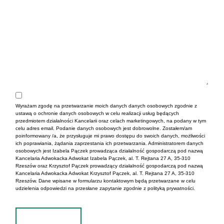
Wyrażam zgodę na przetwarzanie moich danych danych osobowych zgodnie z
ustawą o ochronie danych osobowych w celu realizacji usług będących
przedmiotem działalności Kancelarii oraz celach marketingowych, na podany w tym
celu adres email. Podanie danych osobowych jest dobrowolne. Zostałem/am
poinformowany /a, że przysługuje mi prawo dostępu do swoich danych, możliwości
ich poprawiania, żądania zaprzestania ich przetwarzania. Administratorem danych
osobowych jest Izabela Pączek prowadząca działalność gospodarczą pod nazwą
Kancelaria Adwokacka Adwokat Izabela Pączek, al. T. Rejtana 27 A, 35-310
Rzeszów oraz Krzysztof Pączek prowadzący działalność gospodarczą pod nazwą
Kancelaria Adwokacka Adwokat Krzysztof Pączek, al. T. Rejtana 27 A, 35-310
Rzeszów. Dane wpisane w formularzu kontaktowym będą przetwarzane w celu
udzielenia odpowiedzi na przesłane zapytanie zgodnie z polityką prywatności.
Wyślij