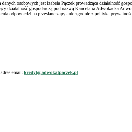
rem danych osobowych jest Izabela Pączek prowadząca działalność go
zący działalność gospodarczą pod nazwą Kancelaria Adwokacka Adwoka
nia odpowiedzi na przesłane zapytanie zgodnie z polityką prywatnośc
adres email:
kredyt@adwokatpaczek.pl