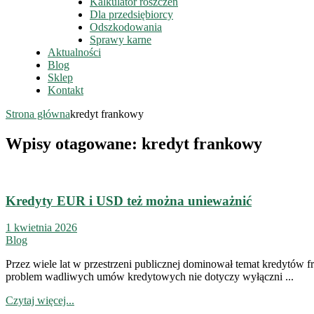
Kalkulator roszczeń
Dla przedsiębiorcy
Odszkodowania
Sprawy karne
Aktualności
Blog
Sklep
Kontakt
Strona główna
kredyt frankowy
Wpisy otagowane: kredyt frankowy
Kredyty EUR i USD też można unieważnić
1 kwietnia 2026
Blog
Przez wiele lat w przestrzeni publicznej dominował temat kredytów 
problem wadliwych umów kredytowych nie dotyczy wyłączni ...
Czytaj więcej...