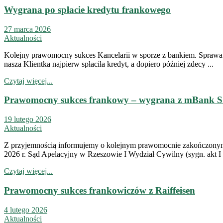
Wygrana po spłacie kredytu frankowego
27 marca 2026
Aktualności
Kolejny prawomocny sukces Kancelarii w sporze z bankiem. Sprawa
nasza Klientka najpierw spłaciła kredyt, a dopiero później zdecy ...
Czytaj więcej...
Prawomocny sukces frankowy – wygrana z mBank S
19 lutego 2026
Aktualności
Z przyjemnością informujemy o kolejnym prawomocnie zakończonym
2026 r. Sąd Apelacyjny w Rzeszowie I Wydział Cywilny (sygn. akt I .
Czytaj więcej...
Prawomocny sukces frankowiczów z Raiffeisen
4 lutego 2026
Aktualności