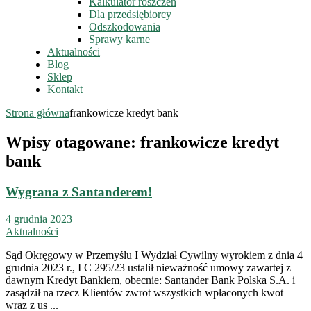
Kalkulator roszczeń
Dla przedsiębiorcy
Odszkodowania
Sprawy karne
Aktualności
Blog
Sklep
Kontakt
Strona główna
frankowicze kredyt bank
Wpisy otagowane: frankowicze kredyt
bank
Wygrana z Santanderem!
4 grudnia 2023
Aktualności
Sąd Okręgowy w Przemyślu I Wydział Cywilny wyrokiem z dnia 4
grudnia 2023 r., I C 295/23 ustalił nieważność umowy zawartej z
dawnym Kredyt Bankiem, obecnie: Santander Bank Polska S.A. i
zasądził na rzecz Klientów zwrot wszystkich wpłaconych kwot
wraz z us ...