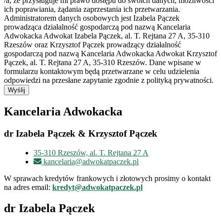
/a, że przysługuje mi prawo dostępu do swoich danych, możliwości
ich poprawiania, żądania zaprzestania ich przetwarzania.
Administratorem danych osobowych jest Izabela Pączek
prowadząca działalność gospodarczą pod nazwą Kancelaria
Adwokacka Adwokat Izabela Pączek, al. T. Rejtana 27 A, 35-310
Rzeszów oraz Krzysztof Pączek prowadzący działalność
gospodarczą pod nazwą Kancelaria Adwokacka Adwokat Krzysztof
Pączek, al. T. Rejtana 27 A, 35-310 Rzeszów. Dane wpisane w
formularzu kontaktowym będą przetwarzane w celu udzielenia
odpowiedzi na przesłane zapytanie zgodnie z polityką prywatności.
Wyślij
Kancelaria Adwokacka
dr Izabela Pączek & Krzysztof Pączek
35-310 Rzeszów, al. T. Rejtana 27 A
kancelaria@adwokatpaczek.pl
W sprawach kredytów frankowych i złotowych prosimy o kontakt
na adres email:
kredyt@adwokatpaczek.pl
dr Izabela Pączek