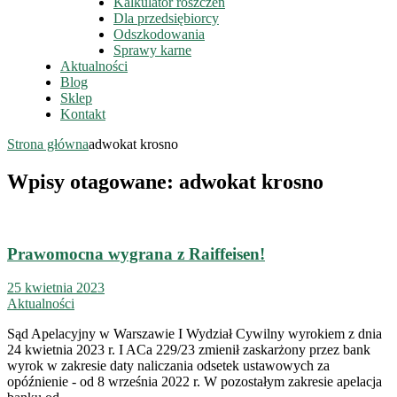
Kalkulator roszczeń
Dla przedsiębiorcy
Odszkodowania
Sprawy karne
Aktualności
Blog
Sklep
Kontakt
Strona główna
adwokat krosno
Wpisy otagowane: adwokat krosno
Prawomocna wygrana z Raiffeisen!
25 kwietnia 2023
Aktualności
Sąd Apelacyjny w Warszawie I Wydział Cywilny wyrokiem z dnia
24 kwietnia 2023 r. I ACa 229/23 zmienił zaskarżony przez bank
wyrok w zakresie daty naliczania odsetek ustawowych za
opóźnienie - od 8 września 2022 r. W pozostałym zakresie apelacja