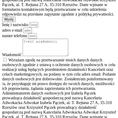
Pączek, al. T. Rejtana 27 A, 35-310 Rzeszów. Dane wpisane w
formularzu kontaktowym będą przetwarzane w celu udzielenia
odpowiedzi na przesłane zapytanie zgodnie z polityką prywatności.
Wyślij
Imię i nazwisko
adres e-mail
numer telefonu
Wiadomość
Wyrażam zgodę na przetwarzanie moich danych danych
osobowych zgodnie z ustawą o ochronie danych osobowych w celu
realizacji usług będących przedmiotem działalności Kancelarii oraz
celach marketingowych, na podany w tym celu adres email. Podanie
danych osobowych jest dobrowolne. Zostałem/am poinformowany
/a, że przysługuje mi prawo dostępu do swoich danych, możliwości
ich poprawiania, żądania zaprzestania ich przetwarzania.
Administratorem danych osobowych jest Izabela Pączek
prowadząca działalność gospodarczą pod nazwą Kancelaria
Adwokacka Adwokat Izabela Pączek, al. T. Rejtana 27 A, 35-310
Rzeszów oraz Krzysztof Pączek prowadzący działalność
gospodarczą pod nazwą Kancelaria Adwokacka Adwokat Krzysztof
Pączek, al. T. Rejtana 27 A, 35-310 Rzeszów. Dane wpisane w