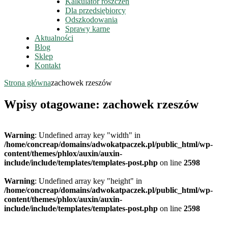
Kalkulator roszczeń
Dla przedsiębiorcy
Odszkodowania
Sprawy karne
Aktualności
Blog
Sklep
Kontakt
Strona główna
zachowek rzeszów
Wpisy otagowane: zachowek rzeszów
Warning
: Undefined array key "width" in
/home/concreap/domains/adwokatpaczek.pl/public_html/wp-
content/themes/phlox/auxin/auxin-
include/include/templates/templates-post.php
on line
2598
Warning
: Undefined array key "height" in
/home/concreap/domains/adwokatpaczek.pl/public_html/wp-
content/themes/phlox/auxin/auxin-
include/include/templates/templates-post.php
on line
2598