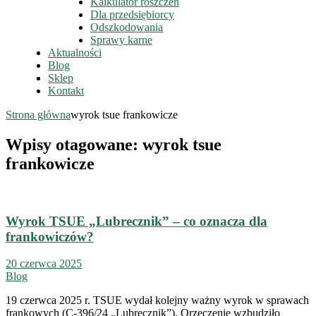
Kalkulator roszczeń
Dla przedsiębiorcy
Odszkodowania
Sprawy karne
Aktualności
Blog
Sklep
Kontakt
Strona główna
wyrok tsue frankowicze
Wpisy otagowane: wyrok tsue
frankowicze
Wyrok TSUE „Lubrecznik” – co oznacza dla
frankowiczów?
20 czerwca 2025
Blog
19 czerwca 2025 r. TSUE wydał kolejny ważny wyrok w sprawach
frankowych (C-396/24 „Lubrecznik”). Orzeczenie wzbudziło