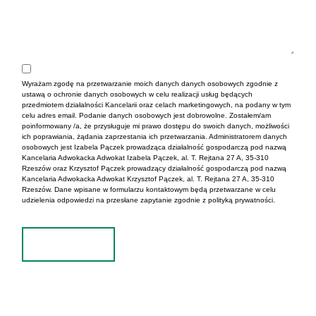
Wyrażam zgodę na przetwarzanie moich danych danych osobowych zgodnie z
ustawą o ochronie danych osobowych w celu realizacji usług będących
przedmiotem działalności Kancelarii oraz celach marketingowych, na podany w tym
celu adres email. Podanie danych osobowych jest dobrowolne. Zostałem/am
poinformowany /a, że przysługuje mi prawo dostępu do swoich danych, możliwości
ich poprawiania, żądania zaprzestania ich przetwarzania. Administratorem danych
osobowych jest Izabela Pączek prowadząca działalność gospodarczą pod nazwą
Kancelaria Adwokacka Adwokat Izabela Pączek, al. T. Rejtana 27 A, 35-310
Rzeszów oraz Krzysztof Pączek prowadzący działalność gospodarczą pod nazwą
Kancelaria Adwokacka Adwokat Krzysztof Pączek, al. T. Rejtana 27 A, 35-310
Rzeszów. Dane wpisane w formularzu kontaktowym będą przetwarzane w celu
udzielenia odpowiedzi na przesłane zapytanie zgodnie z polityką prywatności.
Wyślij