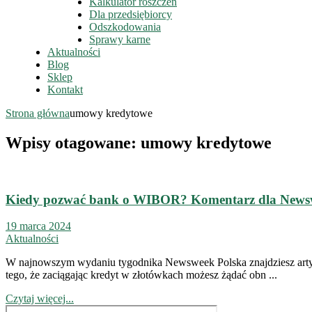
Kalkulator roszczeń
Dla przedsiębiorcy
Odszkodowania
Sprawy karne
Aktualności
Blog
Sklep
Kontakt
Strona główna
umowy kredytowe
Wpisy otagowane: umowy kredytowe
Kiedy pozwać bank o WIBOR? Komentarz dla News
19 marca 2024
Aktualności
W najnowszym wydaniu tygodnika Newsweek Polska znajdziesz artyk
tego, że zaciągając kredyt w złotówkach możesz żądać obn ...
Czytaj więcej...