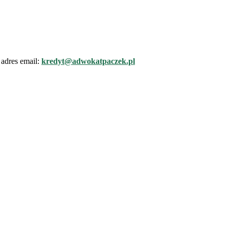
adres email:
kredyt@adwokatpaczek.pl