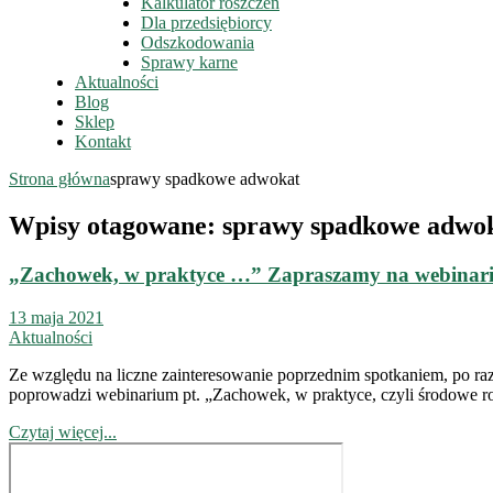
Kalkulator roszczeń
Dla przedsiębiorcy
Odszkodowania
Sprawy karne
Aktualności
Blog
Sklep
Kontakt
Strona główna
sprawy spadkowe adwokat
Wpisy otagowane: sprawy spadkowe adwo
„Zachowek, w praktyce …” Zapraszamy na webinari
13 maja 2021
Aktualności
Ze względu na liczne zainteresowanie poprzednim spotkaniem, po 
poprowadzi webinarium pt. „Zachowek, w praktyce, czyli środowe r
Czytaj więcej...