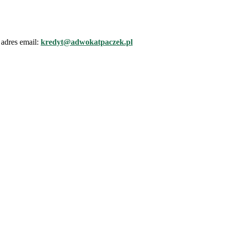
adres email:
kredyt@adwokatpaczek.pl