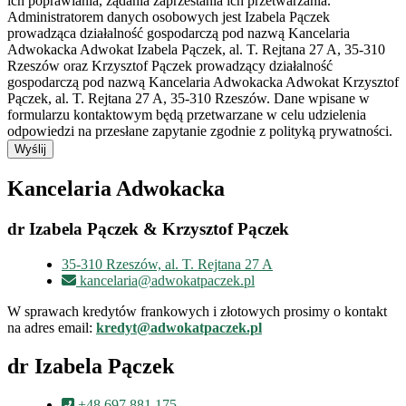
ich poprawiania, żądania zaprzestania ich przetwarzania.
Administratorem danych osobowych jest Izabela Pączek
prowadząca działalność gospodarczą pod nazwą Kancelaria
Adwokacka Adwokat Izabela Pączek, al. T. Rejtana 27 A, 35-310
Rzeszów oraz Krzysztof Pączek prowadzący działalność
gospodarczą pod nazwą Kancelaria Adwokacka Adwokat Krzysztof
Pączek, al. T. Rejtana 27 A, 35-310 Rzeszów. Dane wpisane w
formularzu kontaktowym będą przetwarzane w celu udzielenia
odpowiedzi na przesłane zapytanie zgodnie z polityką prywatności.
Wyślij
Kancelaria Adwokacka
dr Izabela Pączek & Krzysztof Pączek
35-310 Rzeszów, al. T. Rejtana 27 A
kancelaria@adwokatpaczek.pl
W sprawach kredytów frankowych i złotowych prosimy o kontakt
na adres email:
kredyt@adwokatpaczek.pl
dr Izabela Pączek
+48 697 881 175