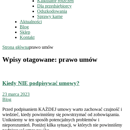
Kalkulator roszczeń
Dla przedsiębiorcy
Odszkodowania
Sprawy karne
Aktualności
Blog
Sklep
Kontakt
Strona główna
prawo umów
Wpisy otagowane: prawo umów
Kiedy NIE podpisywać umowy?
23 marca 2023
Blog
Przed podpisaniem KAŻDEJ umowy warto zachować czujność i
wiedzieć, kiedy powinniśmy się powstrzymać od zobowiązania.
Unikniemy w ten sposób potencjalnych problemów i
nieporozumień. Poniżej kilka sytuacji, w których nie powinniśmy