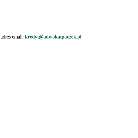
adres email:
kredyt@adwokatpaczek.pl