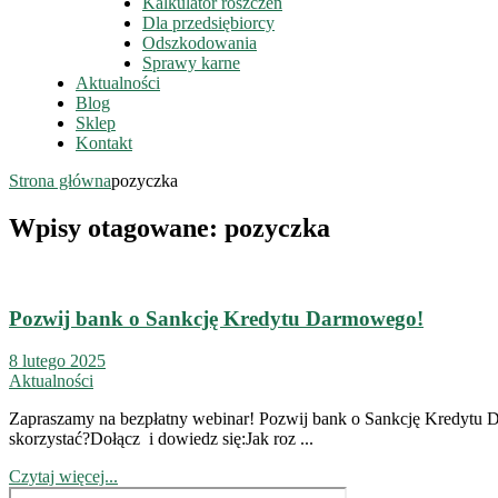
Kalkulator roszczeń
Dla przedsiębiorcy
Odszkodowania
Sprawy karne
Aktualności
Blog
Sklep
Kontakt
Strona główna
pozyczka
Wpisy otagowane: pozyczka
Pozwij bank o Sankcję Kredytu Darmowego!
8 lutego 2025
Aktualności
Zapraszamy na bezpłatny webinar! Pozwij bank o Sankcję Kredytu D
skorzystać?Dołącz i dowiedz się:Jak roz ...
Czytaj więcej...