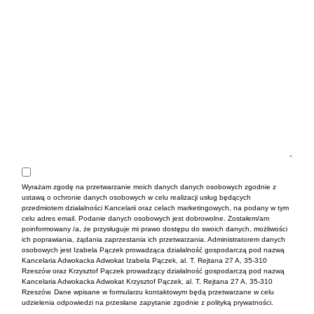
Wyrażam zgodę na przetwarzanie moich danych danych osobowych zgodnie z
ustawą o ochronie danych osobowych w celu realizacji usług będących
przedmiotem działalności Kancelarii oraz celach marketingowych, na podany w tym
celu adres email. Podanie danych osobowych jest dobrowolne. Zostałem/am
poinformowany /a, że przysługuje mi prawo dostępu do swoich danych, możliwości
ich poprawiania, żądania zaprzestania ich przetwarzania. Administratorem danych
osobowych jest Izabela Pączek prowadząca działalność gospodarczą pod nazwą
Kancelaria Adwokacka Adwokat Izabela Pączek, al. T. Rejtana 27 A, 35-310
Rzeszów oraz Krzysztof Pączek prowadzący działalność gospodarczą pod nazwą
Kancelaria Adwokacka Adwokat Krzysztof Pączek, al. T. Rejtana 27 A, 35-310
Rzeszów. Dane wpisane w formularzu kontaktowym będą przetwarzane w celu
udzielenia odpowiedzi na przesłane zapytanie zgodnie z polityką prywatności.