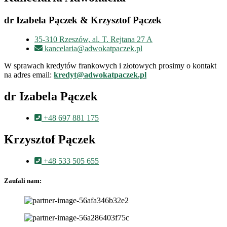
dr Izabela Pączek & Krzysztof Pączek
35-310 Rzeszów, al. T. Rejtana 27 A
kancelaria@adwokatpaczek.pl
W sprawach kredytów frankowych i złotowych prosimy o kontakt
na adres email:
kredyt@adwokatpaczek.pl
dr Izabela Pączek
+48 697 881 175
Krzysztof Pączek
+48 533 505 655
Zaufali nam: