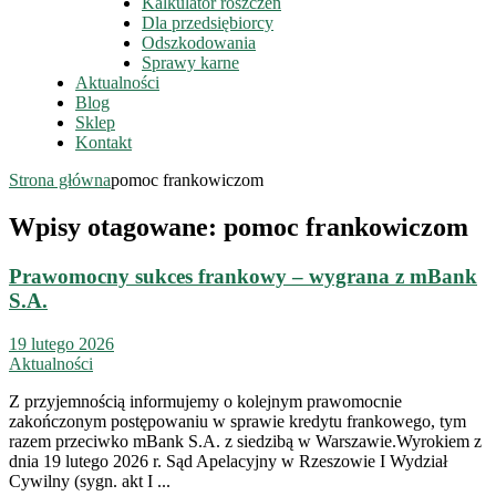
Kalkulator roszczeń
Dla przedsiębiorcy
Odszkodowania
Sprawy karne
Aktualności
Blog
Sklep
Kontakt
Strona główna
pomoc frankowiczom
Wpisy otagowane: pomoc frankowiczom
Prawomocny sukces frankowy – wygrana z mBank
S.A.
19 lutego 2026
Aktualności
Z przyjemnością informujemy o kolejnym prawomocnie
zakończonym postępowaniu w sprawie kredytu frankowego, tym
razem przeciwko mBank S.A. z siedzibą w Warszawie.Wyrokiem z
dnia 19 lutego 2026 r. Sąd Apelacyjny w Rzeszowie I Wydział
Cywilny (sygn. akt I ...