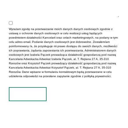
Wyrażam zgodę na przetwarzanie moich danych danych osobowych zgodnie z
ustawą o ochronie danych osobowych w celu realizacji usług będących
przedmiotem działalności Kancelarii oraz celach marketingowych, na podany w tym
celu adres email. Podanie danych osobowych jest dobrowolne. Zostałem/am
poinformowany /a, że przysługuje mi prawo dostępu do swoich danych, możliwości
ich poprawiania, żądania zaprzestania ich przetwarzania. Administratorem danych
osobowych jest Izabela Pączek prowadząca działalność gospodarczą pod nazwą
Kancelaria Adwokacka Adwokat Izabela Pączek, al. T. Rejtana 27 A, 35-310
Rzeszów oraz Krzysztof Pączek prowadzący działalność gospodarczą pod nazwą
Kancelaria Adwokacka Adwokat Krzysztof Pączek, al. T. Rejtana 27 A, 35-310
Rzeszów. Dane wpisane w formularzu kontaktowym będą przetwarzane w celu
udzielenia odpowiedzi na przesłane zapytanie zgodnie z polityką prywatności.
Wyślij