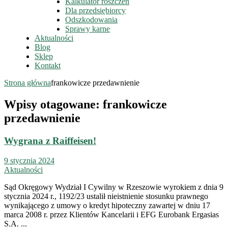
Kalkulator roszczeń
Dla przedsiębiorcy
Odszkodowania
Sprawy karne
Aktualności
Blog
Sklep
Kontakt
Strona główna
frankowicze przedawnienie
Wpisy otagowane: frankowicze
przedawnienie
Wygrana z Raiffeisen!
9 stycznia 2024
Aktualności
Sąd Okręgowy Wydział I Cywilny w Rzeszowie wyrokiem z dnia 9
stycznia 2024 r., 1192/23 ustalił nieistnienie stosunku prawnego
wynikającego z umowy o kredyt hipoteczny zawartej w dniu 17
marca 2008 r. przez Klientów Kancelarii i EFG Eurobank Ergasias
S.A. ...