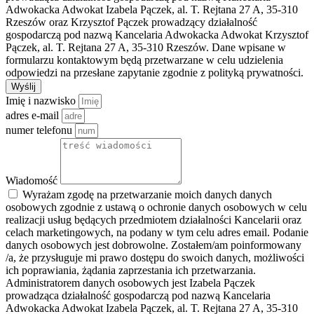
Adwokacka Adwokat Izabela Pączek, al. T. Rejtana 27 A, 35-310
Rzeszów oraz Krzysztof Pączek prowadzący działalność
gospodarczą pod nazwą Kancelaria Adwokacka Adwokat Krzysztof
Pączek, al. T. Rejtana 27 A, 35-310 Rzeszów. Dane wpisane w
formularzu kontaktowym będą przetwarzane w celu udzielenia
odpowiedzi na przesłane zapytanie zgodnie z polityką prywatności.
Wyślij
Imię i nazwisko
adres e-mail
numer telefonu
Wiadomość
Wyrażam zgodę na przetwarzanie moich danych danych
osobowych zgodnie z ustawą o ochronie danych osobowych w celu
realizacji usług będących przedmiotem działalności Kancelarii oraz
celach marketingowych, na podany w tym celu adres email. Podanie
danych osobowych jest dobrowolne. Zostałem/am poinformowany
/a, że przysługuje mi prawo dostępu do swoich danych, możliwości
ich poprawiania, żądania zaprzestania ich przetwarzania.
Administratorem danych osobowych jest Izabela Pączek
prowadząca działalność gospodarczą pod nazwą Kancelaria
Adwokacka Adwokat Izabela Pączek, al. T. Rejtana 27 A, 35-310