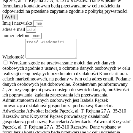
Pączek, al. T. Rejtana 27 A, 35-310 Rzeszów. Dane wpisane w
formularzu kontaktowym będą przetwarzane w celu udzielenia
odpowiedzi na przesłane zapytanie zgodnie z polityką prywatności.
Wyślij
Imię i nazwisko
adres e-mail
numer telefonu
Wiadomość
Wyrażam zgodę na przetwarzanie moich danych danych
osobowych zgodnie z ustawą o ochronie danych osobowych w celu
realizacji usług będących przedmiotem działalności Kancelarii oraz
celach marketingowych, na podany w tym celu adres email. Podanie
danych osobowych jest dobrowolne. Zostałem/am poinformowany
/a, że przysługuje mi prawo dostępu do swoich danych, możliwości
ich poprawiania, żądania zaprzestania ich przetwarzania.
Administratorem danych osobowych jest Izabela Pączek
prowadząca działalność gospodarczą pod nazwą Kancelaria
Adwokacka Adwokat Izabela Pączek, al. T. Rejtana 27 A, 35-310
Rzeszów oraz Krzysztof Pączek prowadzący działalność
gospodarczą pod nazwą Kancelaria Adwokacka Adwokat Krzysztof
Pączek, al. T. Rejtana 27 A, 35-310 Rzeszów. Dane wpisane w
formularzu kontaktowym będą przetwarzane w celu udzielenia