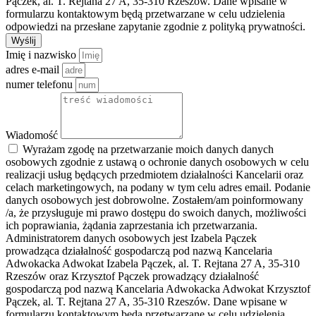
Pączek, al. T. Rejtana 27 A, 35-310 Rzeszów. Dane wpisane w
formularzu kontaktowym będą przetwarzane w celu udzielenia
odpowiedzi na przesłane zapytanie zgodnie z polityką prywatności.
Wyślij
Imię i nazwisko
adres e-mail
numer telefonu
Wiadomość
Wyrażam zgodę na przetwarzanie moich danych danych
osobowych zgodnie z ustawą o ochronie danych osobowych w celu
realizacji usług będących przedmiotem działalności Kancelarii oraz
celach marketingowych, na podany w tym celu adres email. Podanie
danych osobowych jest dobrowolne. Zostałem/am poinformowany
/a, że przysługuje mi prawo dostępu do swoich danych, możliwości
ich poprawiania, żądania zaprzestania ich przetwarzania.
Administratorem danych osobowych jest Izabela Pączek
prowadząca działalność gospodarczą pod nazwą Kancelaria
Adwokacka Adwokat Izabela Pączek, al. T. Rejtana 27 A, 35-310
Rzeszów oraz Krzysztof Pączek prowadzący działalność
gospodarczą pod nazwą Kancelaria Adwokacka Adwokat Krzysztof
Pączek, al. T. Rejtana 27 A, 35-310 Rzeszów. Dane wpisane w
formularzu kontaktowym będą przetwarzane w celu udzielenia