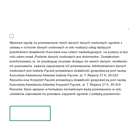
Wyrażam zgodę na przetwarzanie moich danych danych osobowych zgodnie z
ustawą o ochronie danych osobowych w celu realizacji usług będących
przedmiotem działalności Kancelarii oraz celach marketingowych, na podany w tym
celu adres email. Podanie danych osobowych jest dobrowolne. Zostałem/am
poinformowany /a, że przysługuje mi prawo dostępu do swoich danych, możliwości
ich poprawiania, żądania zaprzestania ich przetwarzania. Administratorem danych
osobowych jest Izabela Pączek prowadząca działalność gospodarczą pod nazwą
Kancelaria Adwokacka Adwokat Izabela Pączek, al. T. Rejtana 27 A, 35-310
Rzeszów oraz Krzysztof Pączek prowadzący działalność gospodarczą pod nazwą
Kancelaria Adwokacka Adwokat Krzysztof Pączek, al. T. Rejtana 27 A, 35-310
Rzeszów. Dane wpisane w formularzu kontaktowym będą przetwarzane w celu
udzielenia odpowiedzi na przesłane zapytanie zgodnie z polityką prywatności.
Wyślij
Alternative: