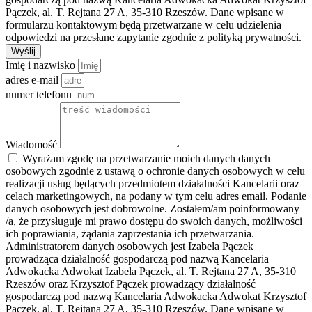
Pączek, al. T. Rejtana 27 A, 35-310 Rzeszów. Dane wpisane w
formularzu kontaktowym będą przetwarzane w celu udzielenia
odpowiedzi na przesłane zapytanie zgodnie z polityką prywatności.
Wyślij
Imię i nazwisko
adres e-mail
numer telefonu
Wiadomość
Wyrażam zgodę na przetwarzanie moich danych danych
osobowych zgodnie z ustawą o ochronie danych osobowych w celu
realizacji usług będących przedmiotem działalności Kancelarii oraz
celach marketingowych, na podany w tym celu adres email. Podanie
danych osobowych jest dobrowolne. Zostałem/am poinformowany
/a, że przysługuje mi prawo dostępu do swoich danych, możliwości
ich poprawiania, żądania zaprzestania ich przetwarzania.
Administratorem danych osobowych jest Izabela Pączek
prowadząca działalność gospodarczą pod nazwą Kancelaria
Adwokacka Adwokat Izabela Pączek, al. T. Rejtana 27 A, 35-310
Rzeszów oraz Krzysztof Pączek prowadzący działalność
gospodarczą pod nazwą Kancelaria Adwokacka Adwokat Krzysztof
Pączek, al. T. Rejtana 27 A, 35-310 Rzeszów. Dane wpisane w