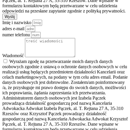
Pączek, al. T. Rejtana 27 A, 35-310 Rzeszów. Dane wpisane w
formularzu kontaktowym będą przetwarzane w celu udzielenia
odpowiedzi na przesłane zapytanie zgodnie z polityką prywatności.
Wyślij
Imię i nazwisko
adres e-mail
numer telefonu
Wiadomość
Wyrażam zgodę na przetwarzanie moich danych danych
osobowych zgodnie z ustawą o ochronie danych osobowych w celu
realizacji usług będących przedmiotem działalności Kancelarii oraz
celach marketingowych, na podany w tym celu adres email. Podanie
danych osobowych jest dobrowolne. Zostałem/am poinformowany
/a, że przysługuje mi prawo dostępu do swoich danych, możliwości
ich poprawiania, żądania zaprzestania ich przetwarzania.
Administratorem danych osobowych jest Izabela Pączek
prowadząca działalność gospodarczą pod nazwą Kancelaria
Adwokacka Adwokat Izabela Pączek, al. T. Rejtana 27 A, 35-310
Rzeszów oraz Krzysztof Pączek prowadzący działalność
gospodarczą pod nazwą Kancelaria Adwokacka Adwokat Krzysztof
Pączek, al. T. Rejtana 27 A, 35-310 Rzeszów. Dane wpisane w
formularzu kontaktowym będą przetwarzane w celu udzielenia