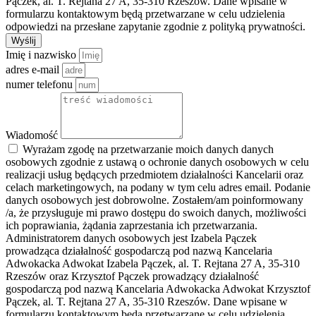
Pączek, al. T. Rejtana 27 A, 35-310 Rzeszów. Dane wpisane w
formularzu kontaktowym będą przetwarzane w celu udzielenia
odpowiedzi na przesłane zapytanie zgodnie z polityką prywatności.
Wyślij
Imię i nazwisko
adres e-mail
numer telefonu
Wiadomość
Wyrażam zgodę na przetwarzanie moich danych danych
osobowych zgodnie z ustawą o ochronie danych osobowych w celu
realizacji usług będących przedmiotem działalności Kancelarii oraz
celach marketingowych, na podany w tym celu adres email. Podanie
danych osobowych jest dobrowolne. Zostałem/am poinformowany
/a, że przysługuje mi prawo dostępu do swoich danych, możliwości
ich poprawiania, żądania zaprzestania ich przetwarzania.
Administratorem danych osobowych jest Izabela Pączek
prowadząca działalność gospodarczą pod nazwą Kancelaria
Adwokacka Adwokat Izabela Pączek, al. T. Rejtana 27 A, 35-310
Rzeszów oraz Krzysztof Pączek prowadzący działalność
gospodarczą pod nazwą Kancelaria Adwokacka Adwokat Krzysztof
Pączek, al. T. Rejtana 27 A, 35-310 Rzeszów. Dane wpisane w
formularzu kontaktowym będą przetwarzane w celu udzielenia