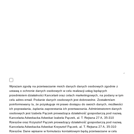
Wyrażam zgodę na przetwarzanie moich danych danych osobowych zgodnie z
ustawą o ochronie danych osobowych w celu realizacji usług będących
przedmiotem działalności Kancelarii oraz celach marketingowych, na podany w tym
celu adres email. Podanie danych osobowych jest dobrowolne. Zostałem/am
poinformowany /a, że przysługuje mi prawo dostępu do swoich danych, możliwości
ich poprawiania, żądania zaprzestania ich przetwarzania. Administratorem danych
osobowych jest Izabela Pączek prowadząca działalność gospodarczą pod nazwą
Kancelaria Adwokacka Adwokat Izabela Pączek, al. T. Rejtana 27 A, 35-310
Rzeszów oraz Krzysztof Pączek prowadzący działalność gospodarczą pod nazwą
Kancelaria Adwokacka Adwokat Krzysztof Pączek, al. T. Rejtana 27 A, 35-310
Rzeszów. Dane wpisane w formularzu kontaktowym będą przetwarzane w celu