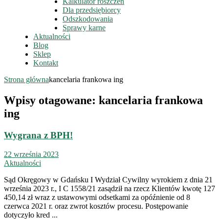
Kalkulator roszczeń
Dla przedsiębiorcy
Odszkodowania
Sprawy karne
Aktualności
Blog
Sklep
Kontakt
Strona główna
kancelaria frankowa ing
Wpisy otagowane: kancelaria frankowa
ing
Wygrana z BPH!
22 września 2023
Aktualności
Sąd Okręgowy w Gdańsku I Wydział Cywilny wyrokiem z dnia 21
września 2023 r., I C 1558/21 zasądził na rzecz Klientów kwotę 127
450,14 zł wraz z ustawowymi odsetkami za opóźnienie od 8
czerwca 2021 r. oraz zwrot kosztów procesu. Postępowanie
dotyczyło kred ...