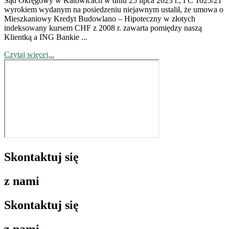
Sąd Okręgowy w Katowicach w dniu 25 lipca 2023 r., I C 1025/21
wyrokiem wydanym na posiedzeniu niejawnym ustalił, że umowa o
Mieszkaniowy Kredyt Budowlano – Hipoteczny w złotych
indeksowany kursem CHF z 2008 r. zawarta pomiędzy naszą
Klientką a ING Bankie ...
Czytaj więcej...
Skontaktuj się
z nami
Skontaktuj się
z nami