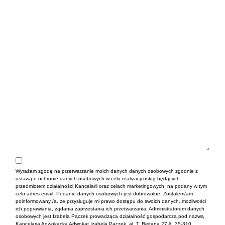
Wyrażam zgodę na przetwarzanie moich danych danych osobowych zgodnie z
ustawą o ochronie danych osobowych w celu realizacji usług będących
przedmiotem działalności Kancelarii oraz celach marketingowych, na podany w tym
celu adres email. Podanie danych osobowych jest dobrowolne. Zostałem/am
poinformowany /a, że przysługuje mi prawo dostępu do swoich danych, możliwości
ich poprawiania, żądania zaprzestania ich przetwarzania. Administratorem danych
osobowych jest Izabela Pączek prowadząca działalność gospodarczą pod nazwą
Kancelaria Adwokacka Adwokat Izabela Pączek, al. T. Rejtana 27 A, 35-310