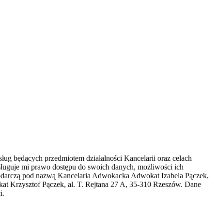
ug będących przedmiotem działalności Kancelarii oraz celach
ługuje mi prawo dostępu do swoich danych, możliwości ich
spodarczą pod nazwą Kancelaria Adwokacka Adwokat Izabela Pączek,
t Krzysztof Pączek, al. T. Rejtana 27 A, 35-310 Rzeszów. Dane
i.