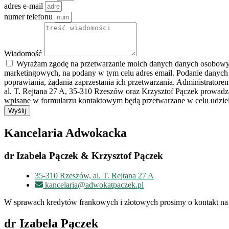
adres e-mail
numer telefonu
Wiadomość
Wyrażam zgodę na przetwarzanie moich danych danych osobowych 
marketingowych, na podany w tym celu adres email. Podanie danych
poprawiania, żądania zaprzestania ich przetwarzania. Administrato
al. T. Rejtana 27 A, 35-310 Rzeszów oraz Krzysztof Pączek prowad
wpisane w formularzu kontaktowym będą przetwarzane w celu udziele
Wyślij
Kancelaria Adwokacka
dr Izabela Pączek & Krzysztof Pączek
35-310 Rzeszów, al. T. Rejtana 27 A
kancelaria@adwokatpaczek.pl
W sprawach kredytów frankowych i złotowych prosimy o kontakt na 
dr Izabela Pączek