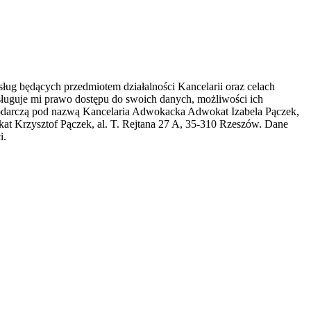
ug będących przedmiotem działalności Kancelarii oraz celach
ługuje mi prawo dostępu do swoich danych, możliwości ich
spodarczą pod nazwą Kancelaria Adwokacka Adwokat Izabela Pączek,
t Krzysztof Pączek, al. T. Rejtana 27 A, 35-310 Rzeszów. Dane
i.