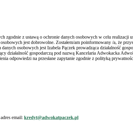
zgodnie z ustawą o ochronie danych osobowych w celu realizacji usł
 osobowych jest dobrowolne. Zostałem/am poinformowany /a, że przys
rem danych osobowych jest Izabela Pączek prowadząca działalność go
zący działalność gospodarczą pod nazwą Kancelaria Adwokacka Adwoka
nia odpowiedzi na przesłane zapytanie zgodnie z polityką prywatnośc
adres email:
kredyt@adwokatpaczek.pl