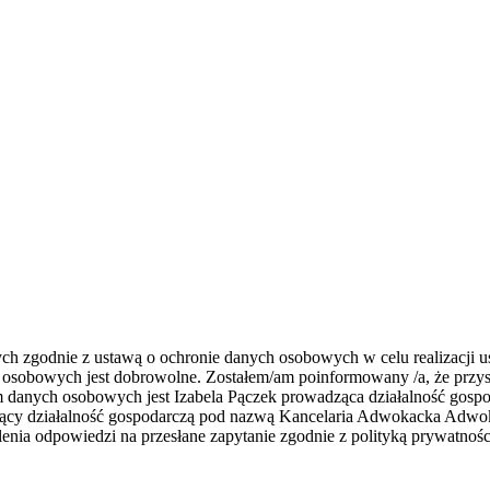
zgodnie z ustawą o ochronie danych osobowych w celu realizacji usł
 osobowych jest dobrowolne. Zostałem/am poinformowany /a, że przys
rem danych osobowych jest Izabela Pączek prowadząca działalność go
zący działalność gospodarczą pod nazwą Kancelaria Adwokacka Adwoka
nia odpowiedzi na przesłane zapytanie zgodnie z polityką prywatnośc