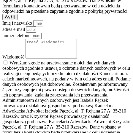
Pączek, al. T. Rejtana 27 A, 35-310 Rzeszów. Dane wpisane w
formularzu kontaktowym będą przetwarzane w celu udzielenia
odpowiedzi na przesłane zapytanie zgodnie z polityką prywatności.
Wyślij
Imię i nazwisko
adres e-mail
numer telefonu
Wiadomość
Wyrażam zgodę na przetwarzanie moich danych danych
osobowych zgodnie z ustawą o ochronie danych osobowych w celu
realizacji usług będących przedmiotem działalności Kancelarii oraz
celach marketingowych, na podany w tym celu adres email. Podanie
danych osobowych jest dobrowolne. Zostałem/am poinformowany
/a, że przysługuje mi prawo dostępu do swoich danych, możliwości
ich poprawiania, żądania zaprzestania ich przetwarzania.
Administratorem danych osobowych jest Izabela Pączek
prowadząca działalność gospodarczą pod nazwą Kancelaria
Adwokacka Adwokat Izabela Pączek, al. T. Rejtana 27 A, 35-310
Rzeszów oraz Krzysztof Pączek prowadzący działalność
gospodarczą pod nazwą Kancelaria Adwokacka Adwokat Krzysztof
Pączek, al. T. Rejtana 27 A, 35-310 Rzeszów. Dane wpisane w
formularzu kontaktowym będą przetwarzane w celu udzielenia