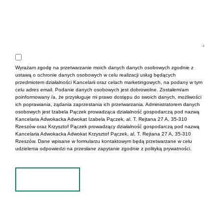
Wyrażam zgodę na przetwarzanie moich danych danych osobowych zgodnie z
ustawą o ochronie danych osobowych w celu realizacji usług będących
przedmiotem działalności Kancelarii oraz celach marketingowych, na podany w tym
celu adres email. Podanie danych osobowych jest dobrowolne. Zostałem/am
poinformowany /a, że przysługuje mi prawo dostępu do swoich danych, możliwości
ich poprawiania, żądania zaprzestania ich przetwarzania. Administratorem danych
osobowych jest Izabela Pączek prowadząca działalność gospodarczą pod nazwą
Kancelaria Adwokacka Adwokat Izabela Pączek, al. T. Rejtana 27 A, 35-310
Rzeszów oraz Krzysztof Pączek prowadzący działalność gospodarczą pod nazwą
Kancelaria Adwokacka Adwokat Krzysztof Pączek, al. T. Rejtana 27 A, 35-310
Rzeszów. Dane wpisane w formularzu kontaktowym będą przetwarzane w celu
udzielenia odpowiedzi na przesłane zapytanie zgodnie z polityką prywatności.
Wyślij
Alternative: