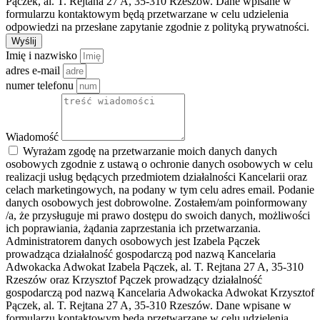
Pączek, al. T. Rejtana 27 A, 35-310 Rzeszów. Dane wpisane w
formularzu kontaktowym będą przetwarzane w celu udzielenia
odpowiedzi na przesłane zapytanie zgodnie z polityką prywatności.
Wyślij
Imię i nazwisko
adres e-mail
numer telefonu
Wiadomość
Wyrażam zgodę na przetwarzanie moich danych danych
osobowych zgodnie z ustawą o ochronie danych osobowych w celu
realizacji usług będących przedmiotem działalności Kancelarii oraz
celach marketingowych, na podany w tym celu adres email. Podanie
danych osobowych jest dobrowolne. Zostałem/am poinformowany
/a, że przysługuje mi prawo dostępu do swoich danych, możliwości
ich poprawiania, żądania zaprzestania ich przetwarzania.
Administratorem danych osobowych jest Izabela Pączek
prowadząca działalność gospodarczą pod nazwą Kancelaria
Adwokacka Adwokat Izabela Pączek, al. T. Rejtana 27 A, 35-310
Rzeszów oraz Krzysztof Pączek prowadzący działalność
gospodarczą pod nazwą Kancelaria Adwokacka Adwokat Krzysztof
Pączek, al. T. Rejtana 27 A, 35-310 Rzeszów. Dane wpisane w
formularzu kontaktowym będą przetwarzane w celu udzielenia