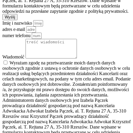
Pączek, al. T. Rejtana 27 A, 35-310 Rzeszów. Dane wpisane w
formularzu kontaktowym będą przetwarzane w celu udzielenia
odpowiedzi na przesłane zapytanie zgodnie z polityką prywatności.
Wyślij
Imię i nazwisko
adres e-mail
numer telefonu
Wiadomość
Wyrażam zgodę na przetwarzanie moich danych danych
osobowych zgodnie z ustawą o ochronie danych osobowych w celu
realizacji usług będących przedmiotem działalności Kancelarii oraz
celach marketingowych, na podany w tym celu adres email. Podanie
danych osobowych jest dobrowolne. Zostałem/am poinformowany
/a, że przysługuje mi prawo dostępu do swoich danych, możliwości
ich poprawiania, żądania zaprzestania ich przetwarzania.
Administratorem danych osobowych jest Izabela Pączek
prowadząca działalność gospodarczą pod nazwą Kancelaria
Adwokacka Adwokat Izabela Pączek, al. T. Rejtana 27 A, 35-310
Rzeszów oraz Krzysztof Pączek prowadzący działalność
gospodarczą pod nazwą Kancelaria Adwokacka Adwokat Krzysztof
Pączek, al. T. Rejtana 27 A, 35-310 Rzeszów. Dane wpisane w
formularzu kontaktowym będą przetwarzane w celu udzielenia