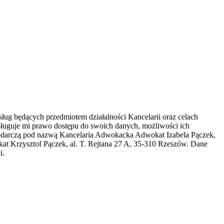
ug będących przedmiotem działalności Kancelarii oraz celach
ługuje mi prawo dostępu do swoich danych, możliwości ich
spodarczą pod nazwą Kancelaria Adwokacka Adwokat Izabela Pączek,
t Krzysztof Pączek, al. T. Rejtana 27 A, 35-310 Rzeszów. Dane
i.