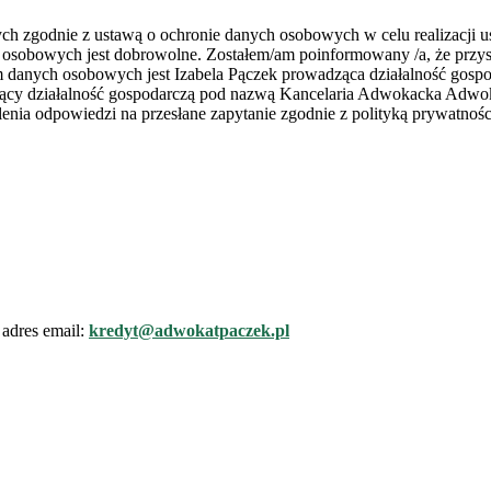
zgodnie z ustawą o ochronie danych osobowych w celu realizacji usł
 osobowych jest dobrowolne. Zostałem/am poinformowany /a, że przys
rem danych osobowych jest Izabela Pączek prowadząca działalność go
zący działalność gospodarczą pod nazwą Kancelaria Adwokacka Adwoka
nia odpowiedzi na przesłane zapytanie zgodnie z polityką prywatnośc
adres email:
kredyt@adwokatpaczek.pl