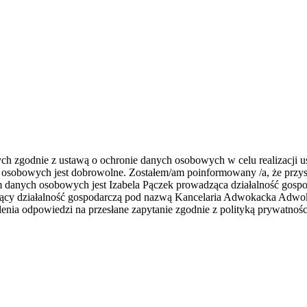
zgodnie z ustawą o ochronie danych osobowych w celu realizacji usł
 osobowych jest dobrowolne. Zostałem/am poinformowany /a, że przys
rem danych osobowych jest Izabela Pączek prowadząca działalność go
zący działalność gospodarczą pod nazwą Kancelaria Adwokacka Adwoka
nia odpowiedzi na przesłane zapytanie zgodnie z polityką prywatnośc