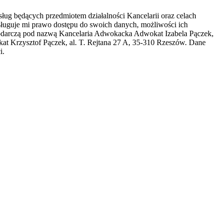
ug będących przedmiotem działalności Kancelarii oraz celach
ługuje mi prawo dostępu do swoich danych, możliwości ich
spodarczą pod nazwą Kancelaria Adwokacka Adwokat Izabela Pączek,
t Krzysztof Pączek, al. T. Rejtana 27 A, 35-310 Rzeszów. Dane
i.