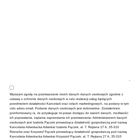
Wyrażam zgodę na przetwarzanie moich danych danych osobowych zgodnie z
ustawą o ochronie danych osobowych w celu realizacji usług będących
przedmiotem działalności Kancelarii oraz celach marketingowych, na podany w tym
celu adres email. Podanie danych osobowych jest dobrowolne. Zostałem/am
poinformowany /a, że przysługuje mi prawo dostępu do swoich danych, możliwości
ich poprawiania, żądania zaprzestania ich przetwarzania. Administratorem danych
osobowych jest Izabela Pączek prowadząca działalność gospodarczą pod nazwą
Kancelaria Adwokacka Adwokat Izabela Pączek, al. T. Rejtana 27 A, 35-310
Rzeszów oraz Krzysztof Pączek prowadzący działalność gospodarczą pod nazwą
Kancelaria Adwokacka Adwokat Krzysztof Pączek, al. T. Rejtana 27 A, 35-310