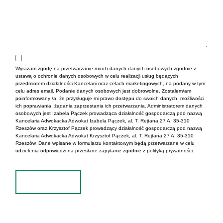
Wyrażam zgodę na przetwarzanie moich danych danych osobowych zgodnie z
ustawą o ochronie danych osobowych w celu realizacji usług będących
przedmiotem działalności Kancelarii oraz celach marketingowych, na podany w tym
celu adres email. Podanie danych osobowych jest dobrowolne. Zostałem/am
poinformowany /a, że przysługuje mi prawo dostępu do swoich danych, możliwości
ich poprawiania, żądania zaprzestania ich przetwarzania. Administratorem danych
osobowych jest Izabela Pączek prowadząca działalność gospodarczą pod nazwą
Kancelaria Adwokacka Adwokat Izabela Pączek, al. T. Rejtana 27 A, 35-310
Rzeszów oraz Krzysztof Pączek prowadzący działalność gospodarczą pod nazwą
Kancelaria Adwokacka Adwokat Krzysztof Pączek, al. T. Rejtana 27 A, 35-310
Rzeszów. Dane wpisane w formularzu kontaktowym będą przetwarzane w celu
udzielenia odpowiedzi na przesłane zapytanie zgodnie z polityką prywatności.
Wyślij
Alternative: