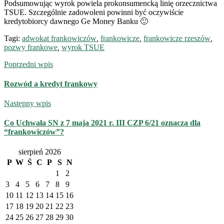
Podsumowując wyrok powiela prokonsumencką linię orzecznictwa
TSUE. Szczególnie zadowoleni powinni być oczywiście
kredytobiorcy dawnego Ge Money Banku 🙂
Tagi:
adwokat frankowiczów
,
frankowicze
,
frankowicze rzeszów
,
pozwy frankowe
,
wyrok TSUE
Poprzedni wpis
Rozwód a kredyt frankowy
Następny wpis
Co Uchwała SN z 7 maja 2021 r. III CZP 6/21 oznacza dla
“frankowiczów”?
sierpień 2026
P
W
Ś
C
P
S
N
1
2
3
4
5
6
7
8
9
10
11
12
13
14
15
16
17
18
19
20
21
22
23
24
25
26
27
28
29
30