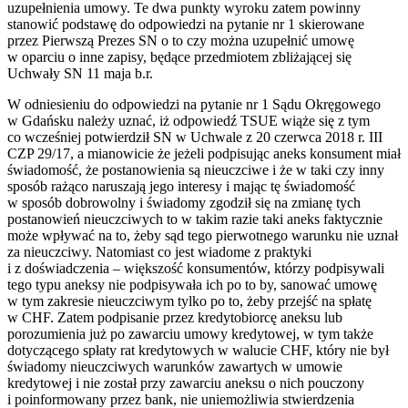
uzupełnienia umowy. Te dwa punkty wyroku zatem powinny
stanowić podstawę do odpowiedzi na pytanie nr 1 skierowane
przez Pierwszą Prezes SN o to czy można uzupełnić umowę
w oparciu o inne zapisy, będące przedmiotem zbliżającej się
Uchwały SN 11 maja b.r.
W odniesieniu do odpowiedzi na pytanie nr 1 Sądu Okręgowego
w Gdańsku należy uznać, iż odpowiedź TSUE wiąże się z tym
co wcześniej potwierdził SN w Uchwale z 20 czerwca 2018 r. III
CZP 29/17, a mianowicie że jeżeli podpisując aneks konsument miał
świadomość, że postanowienia są nieuczciwe i że w taki czy inny
sposób rażąco naruszają jego interesy i mając tę świadomość
w sposób dobrowolny i świadomy zgodził się na zmianę tych
postanowień nieuczciwych to w takim razie taki aneks faktycznie
może wpływać na to, żeby sąd tego pierwotnego warunku nie uznał
za nieuczciwy. Natomiast co jest wiadome z praktyki
i z doświadczenia – większość konsumentów, którzy podpisywali
tego typu aneksy nie podpisywała ich po to by, sanować umowę
w tym zakresie nieuczciwym tylko po to, żeby przejść na spłatę
w CHF. Zatem podpisanie przez kredytobiorcę aneksu lub
porozumienia już po zawarciu umowy kredytowej, w tym także
dotyczącego spłaty rat kredytowych w walucie CHF, który nie był
świadomy nieuczciwych warunków zawartych w umowie
kredytowej i nie został przy zawarciu aneksu o nich pouczony
i poinformowany przez bank, nie uniemożliwia stwierdzenia