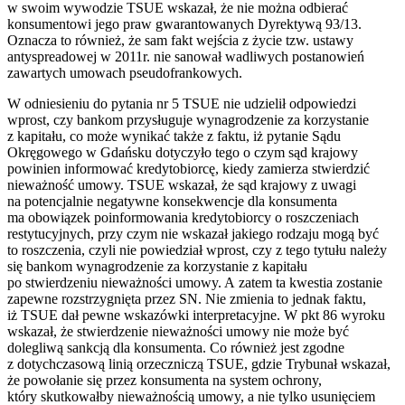
w swoim wywodzie TSUE wskazał, że nie można odbierać
konsumentowi jego praw gwarantowanych Dyrektywą 93/13.
Oznacza to również, że sam fakt wejścia z życie tzw. ustawy
antyspreadowej w 2011r. nie sanował wadliwych postanowień
zawartych umowach pseudofrankowych.
W odniesieniu do pytania nr 5 TSUE nie udzielił odpowiedzi
wprost, czy bankom przysługuje wynagrodzenie za korzystanie
z kapitału, co może wynikać także z faktu, iż pytanie Sądu
Okręgowego w Gdańsku dotyczyło tego o czym sąd krajowy
powinien informować kredytobiorcę, kiedy zamierza stwierdzić
nieważność umowy. TSUE wskazał, że sąd krajowy z uwagi
na potencjalnie negatywne konsekwencje dla konsumenta
ma obowiązek poinformowania kredytobiorcy o roszczeniach
restytucyjnych, przy czym nie wskazał jakiego rodzaju mogą być
to roszczenia, czyli nie powiedział wprost, czy z tego tytułu należy
się bankom wynagrodzenie za korzystanie z kapitału
po stwierdzeniu nieważności umowy. A zatem ta kwestia zostanie
zapewne rozstrzygnięta przez SN. Nie zmienia to jednak faktu,
iż TSUE dał pewne wskazówki interpretacyjne. W pkt 86 wyroku
wskazał, że stwierdzenie nieważności umowy nie może być
dolegliwą sankcją dla konsumenta. Co również jest zgodne
z dotychczasową linią orzeczniczą TSUE, gdzie Trybunał wskazał,
że powołanie się przez konsumenta na system ochrony,
który skutkowałby nieważnością umowy, a nie tylko usunięciem