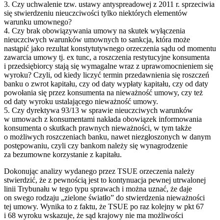
3. Czy uchwalenie tzw. ustawy antyspreadowej z 2011 r. sprzeciwia
się stwierdzeniu nieuczciwości tylko niektórych elementów
warunku umownego?
4. Czy brak obowiązywania umowy na skutek wyłączenia
nieuczciwych warunków umownych to sankcja, która może
nastąpić jako rezultat konstytutywnego orzeczenia sądu od momentu
zawarcia umowy tj. ex tunc, a roszczenia restytucyjne konsumenta
i przedsiębiorcy stają się wymagalne wraz z uprawomocnieniem się
wyroku? Czyli, od kiedy liczyć termin przedawnienia się roszczeń
banku o zwrot kapitału, czy od daty wypłaty kapitału, czy od daty
powołania się przez konsumenta na nieważność umowy, czy też
od daty wyroku ustalającego nieważność umowy.
5. Czy dyrektywa 93/13 w sprawie nieuczciwych warunków
w umowach z konsumentami nakłada obowiązek informowania
konsumenta o skutkach prawnych nieważności, w tym także
o możliwych roszczeniach banku, nawet niezgłoszonych w danym
postępowaniu, czyli czy bankom należy się wynagrodzenie
za bezumowne korzystanie z kapitału.
Dokonując analizy wydanego przez TSUE orzeczenia należy
stwierdzić, że z pewnością jest to kontynuacja pewnej utrwalonej
linii Trybunału w tego typu sprawach i można uznać, że daje
on swego rodzaju „zielone światło” do stwierdzenia nieważności
tej umowy. Wynika to z faktu, że TSUE po raz kolejny w pkt 67
i 68 wyroku wskazuje, że sąd krajowy nie ma możliwości