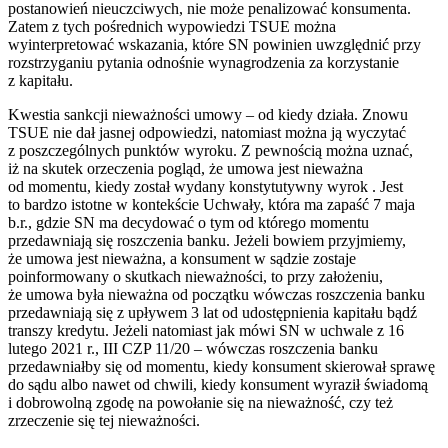
postanowień nieuczciwych, nie może penalizować konsumenta.
Zatem z tych pośrednich wypowiedzi TSUE można
wyinterpretować wskazania, które SN powinien uwzględnić przy
rozstrzyganiu pytania odnośnie wynagrodzenia za korzystanie
z kapitału.
Kwestia sankcji nieważności umowy – od kiedy działa. Znowu
TSUE nie dał jasnej odpowiedzi, natomiast można ją wyczytać
z poszczególnych punktów wyroku. Z pewnością można uznać,
iż na skutek orzeczenia pogląd, że umowa jest nieważna
od momentu, kiedy został wydany konstytutywny wyrok . Jest
to bardzo istotne w kontekście Uchwały, która ma zapaść 7 maja
b.r., gdzie SN ma decydować o tym od którego momentu
przedawniają się roszczenia banku. Jeżeli bowiem przyjmiemy,
że umowa jest nieważna, a konsument w sądzie zostaje
poinformowany o skutkach nieważności, to przy założeniu,
że umowa była nieważna od początku wówczas roszczenia banku
przedawniają się z upływem 3 lat od udostępnienia kapitału bądź
transzy kredytu. Jeżeli natomiast jak mówi SN w uchwale z 16
lutego 2021 r., III CZP 11/20 – wówczas roszczenia banku
przedawniałby się od momentu, kiedy konsument skierował sprawę
do sądu albo nawet od chwili, kiedy konsument wyraził świadomą
i dobrowolną zgodę na powołanie się na nieważność, czy też
zrzeczenie się tej nieważności.