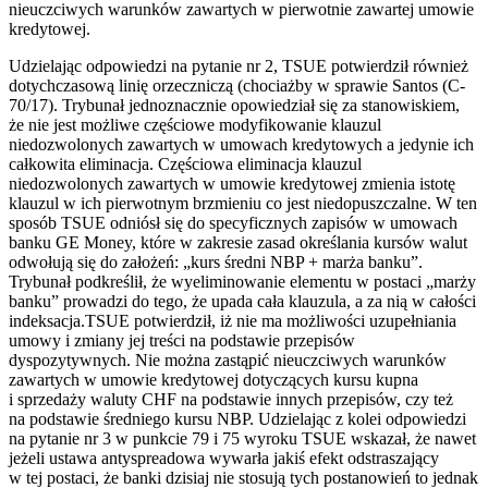
nieuczciwych warunków zawartych w pierwotnie zawartej umowie
kredytowej.
Udzielając odpowiedzi na pytanie nr 2, TSUE potwierdził również
dotychczasową linię orzeczniczą (chociażby w sprawie Santos (C-
70/17). Trybunał jednoznacznie opowiedział się za stanowiskiem,
że nie jest możliwe częściowe modyfikowanie klauzul
niedozwolonych zawartych w umowach kredytowych a jedynie ich
całkowita eliminacja. Częściowa eliminacja klauzul
niedozwolonych zawartych w umowie kredytowej zmienia istotę
klauzul w ich pierwotnym brzmieniu co jest niedopuszczalne. W ten
sposób TSUE odniósł się do specyficznych zapisów w umowach
banku GE Money, które w zakresie zasad określania kursów walut
odwołują się do założeń: „kurs średni NBP + marża banku”.
Trybunał podkreślił, że wyeliminowanie elementu w postaci „marży
banku” prowadzi do tego, że upada cała klauzula, a za nią w całości
indeksacja.TSUE potwierdził, iż nie ma możliwości uzupełniania
umowy i zmiany jej treści na podstawie przepisów
dyspozytywnych. Nie można zastąpić nieuczciwych warunków
zawartych w umowie kredytowej dotyczących kursu kupna
i sprzedaży waluty CHF na podstawie innych przepisów, czy też
na podstawie średniego kursu NBP. Udzielając z kolei odpowiedzi
na pytanie nr 3 w punkcie 79 i 75 wyroku TSUE wskazał, że nawet
jeżeli ustawa antyspreadowa wywarła jakiś efekt odstraszający
w tej postaci, że banki dzisiaj nie stosują tych postanowień to jednak