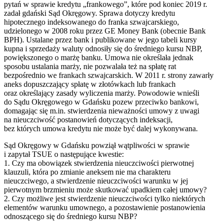
pytań w sprawie kredytu „frankowego”, które pod koniec 2019 r.
zadał gdański Sąd Okręgowy. Sprawa dotyczy kredytu
hipotecznego indeksowanego do franka szwajcarskiego,
udzielonego w 2008 roku przez GE Money Bank (obecnie Bank
BPH). Ustalane przez bank i publikowane w jego tabeli kursy
kupna i sprzedaży waluty odnosiły się do średniego kursu NBP,
powiększonego o marżę banku. Umowa nie określała jednak
sposobu ustalania marży, nie pozwalała też na spłatę rat
bezpośrednio we frankach szwajcarskich. W 2011 r. strony zawarły
aneks dopuszczający spłatę w złotówkach lub frankach
oraz określający zasady wyliczenia marży. Powodowie wnieśli
do Sądu Okręgowego w Gdańsku pozew przeciwko bankowi,
domagając się m.in. stwierdzenia nieważności umowy z uwagi
na nieuczciwość postanowień dotyczących indeksacji,
bez których umowa kredytu nie może być dalej wykonywana.
Sąd Okręgowy w Gdańsku powziął wątpliwości w sprawie
i zapytał TSUE o następujące kwestie:
1. Czy ma obowiązek stwierdzenia nieuczciwości pierwotnej
klauzuli, która po zmianie aneksem nie ma charakteru
nieuczciwego, a stwierdzenie nieuczciwości warunku w jej
pierwotnym brzmieniu może skutkować upadkiem całej umowy?
2. Czy możliwe jest stwierdzenie nieuczciwości tylko niektórych
elementów warunku umownego, a pozostawienie postanowienia
odnoszącego się do średniego kursu NBP?