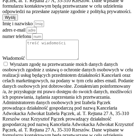
Pączek, al. T. Rejtana 27 A, 35-310 Rzeszów. Dane wpisane w
formularzu kontaktowym będą przetwarzane w celu udzielenia
odpowiedzi na przesłane zapytanie zgodnie z polityką prywatności.
Wyślij
Imię i nazwisko
adres e-mail
numer telefonu
Wiadomość
Wyrażam zgodę na przetwarzanie moich danych danych
osobowych zgodnie z ustawą o ochronie danych osobowych w celu
realizacji usług będących przedmiotem działalności Kancelarii oraz
celach marketingowych, na podany w tym celu adres email. Podanie
danych osobowych jest dobrowolne. Zostałem/am poinformowany
/a, że przysługuje mi prawo dostępu do swoich danych, możliwości
ich poprawiania, żądania zaprzestania ich przetwarzania.
Administratorem danych osobowych jest Izabela Pączek
prowadząca działalność gospodarczą pod nazwą Kancelaria
Adwokacka Adwokat Izabela Pączek, al. T. Rejtana 27 A, 35-310
Rzeszów oraz Krzysztof Pączek prowadzący działalność
gospodarczą pod nazwą Kancelaria Adwokacka Adwokat Krzysztof
Pączek, al. T. Rejtana 27 A, 35-310 Rzeszów. Dane wpisane w
formularzu kontaktowym będą przetwarzane w celu udzielenia